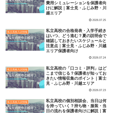
費用シミュレーションを保護者向
けに解説｜富士見・ふじみ野・川
越エリア
2026.07.25
私立高校の合格発表・入学手続き
私立高校入試情報
はいつ、どう進む？夏の説明会で
確認しておきたいスケジュールと
注意点｜富士見・ふじみ野・川越
エリア保護者向け
2026.07.24
私立高校の「口コミ・評判」はど
私立高校入試情報
こまで信じる？保護者が知ってお
きたい情報収集のポイント｜富士
見・ふじみ野・川越エリア
2026.07.23
私立高校の個別相談会、当日は何
私立高校入試情報
を持っていく？持ち物・服装・当
日の流れを保護者向けに解説｜富