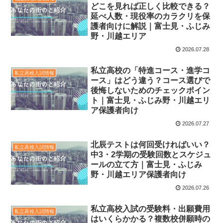
どこを見れば正しく比較できる？
延べ人数・現役率のカラクリを保
護者向けに解説｜富士見・ふじみ
野・川越エリア
2026.07.28
私立高校の「特進コース・進学コ
私立高校入試情報
ース」はどう違う？コース選びで
後悔しないためのチェックポイン
ト｜富士見・ふじみ野・川越エリ
ア保護者向け
2026.07.27
北辰テストは何回受ければいい？
私立高校入試情報
中3・2学期の受験回数とスケジュ
ールの立て方｜富士見・ふじみ
野・川越エリア保護者向け
2026.07.26
私立高校入試の受験料・出願費用
私立高校入試情報
はいくらかかる？複数校併願時の