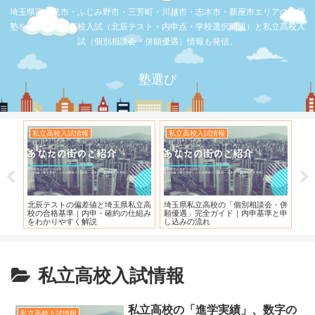
埼玉県富士見市・ふじみ野市・三芳町・川越市・志木市・新座市エリアの学習
塾を比較。公立高校入試（北辰テスト・内申点・学校選択問題）と私立高校入
試（個別相談会・併願優遇）情報も発信。
塾選び
私立高校入試情報
私立高校入試情報
お
度）
北辰テストの偏差値と埼玉県私立高
埼玉県私立高校の「個別相談会・併
【
校の合格基準｜内申・確約の仕組み
願優遇」完全ガイド｜内申基準と申
れ
をわかりやすく解説
し込みの流れ
私立高校入試情報
私立高校の「進学実績」、数字の
私立高校入試情報