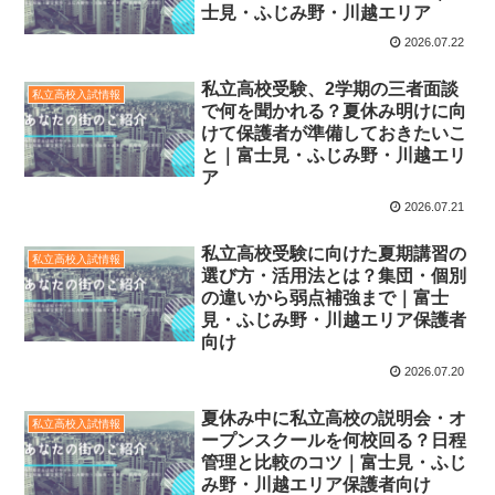
士見・ふじみ野・川越エリア
2026.07.22
私立高校受験、2学期の三者面談
私立高校入試情報
で何を聞かれる？夏休み明けに向
けて保護者が準備しておきたいこ
と｜富士見・ふじみ野・川越エリ
ア
2026.07.21
私立高校受験に向けた夏期講習の
私立高校入試情報
選び方・活用法とは？集団・個別
の違いから弱点補強まで｜富士
見・ふじみ野・川越エリア保護者
向け
2026.07.20
夏休み中に私立高校の説明会・オ
私立高校入試情報
ープンスクールを何校回る？日程
管理と比較のコツ｜富士見・ふじ
み野・川越エリア保護者向け