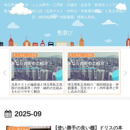
埼玉県富士見市・ふじみ野市・三芳町・川越市・志木市・新座市エリアの学習
塾を比較。公立高校入試（北辰テスト・内申点・学校選択問題）と私立高校入
試（個別相談会・併願優遇）情報も発信。
塾選び
私立高校入試情報
私立高校入試情報
お
度）
北辰テストの偏差値と埼玉県私立高
埼玉県私立高校の「個別相談会・併
【
校の合格基準｜内申・確約の仕組み
願優遇」完全ガイド｜内申基準と申
れ
をわかりやすく解説
し込みの流れ
2025-09
【使い勝手の良い棚】ドリスの本
お店の覆面取材