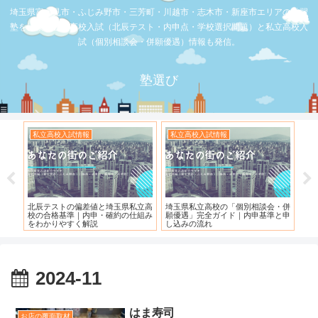
埼玉県富士見市・ふじみ野市・三芳町・川越市・志木市・新座市エリアの学習
塾を比較。公立高校入試（北辰テスト・内申点・学校選択問題）と私立高校入
試（個別相談会・併願優遇）情報も発信。
塾選び
私立高校入試情報
私立高校入試情報
お
度）
北辰テストの偏差値と埼玉県私立高
埼玉県私立高校の「個別相談会・併
【
校の合格基準｜内申・確約の仕組み
願優遇」完全ガイド｜内申基準と申
れ
をわかりやすく解説
し込みの流れ
2024-11
はま寿司
お店の覆面取材