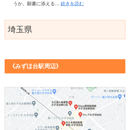
:
うか。願書に添える…
続きを読む
ル
2
お
に
私
カ
学
き
つ
立
リ
期
た
な
埼玉県
高
と
制・
い
げ
校
中
3
こ
る
入
和
学
と
勉
試
反
期
｜
強
の
応
制
中
法
《みずほ台駅周辺》
「志
の
と
3
【富
望
覚
通
ま
士
理
え
知
で
見
由
方
表
の
市・
書」
｜
の
逆
川
何
pH・
タ
算
越
を
指
イ
準
市
書
示
ミ
備
の