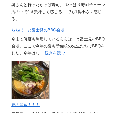
奥さんと行ったかっぱ寿司。 やっぱり寿司チェーン
店の中で1番美味しく感じる。 でも1番小さく感じ
る。
ららぽーと富士見のBBQ会場
今まで何度も利用しているららぽーと富士見のBBQ
会場、ここで今年の夏も予備校の先生たちでBBQを
:
した。今年はな…
続きを読む
ら
ら
ぽ
ー
と
富
士
夏の開幕！！！
見