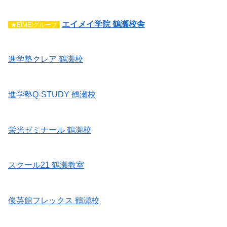
エイメイ学院 鶴瀬校舎
★EIMEIグループ
進学塾クレア 鶴瀬校
進学塾Q-STUDY 鶴瀬校
栄光ゼミナール 鶴瀬校
スクール21 鶴瀬教室
俊英館フレックス 鶴瀬校