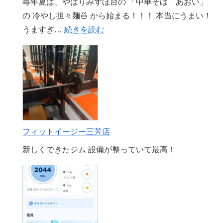
毎年夏は、やはりみずほ台の 「中華そば あおい」
の
の 冷やし担々麺🍜 から始まる！！！ 本当にうまい！
BBQ
:
うますぎ…
続きを読む
会
夏
場
の
開
幕！！！
フィットイージー三芳店
新しくできたジム 設備が整っていて最高！