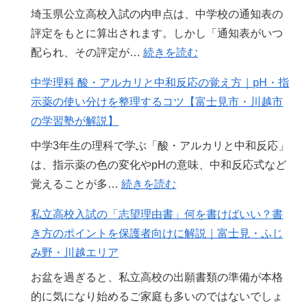
埼玉県公立高校入試の内申点は、中学校の通知表の
者
の
評定をもとに算出されます。しかし「通知表がいつ
向
過
:
配られ、その評定が…
続きを読む
け】
ご
【2026
私
し
中学理科 酸・アルカリと中和反応の覚え方｜pH・指
年
立
方
示薬の使い分けを整理するコツ【富士見市・川越市
版】
高
｜
の学習塾が解説】
内
校
2
中学3年生の理科で学ぶ「酸・アルカリと中和反応」
申
受
学
は、指示薬の色の変化やpHの意味、中和反応式など
点
験、
期
:
覚えることが多…
続きを読む
は
今
か
中
い
か
ら
私立高校入試の「志望理由書」何を書けばいい？書
学
つ
ら
の
き方のポイントを保護者向けに解説｜富士見・ふじ
理
確
意
追
み野・川越エリア
科
定
識
い
お盆を過ぎると、私立高校の出願書類の準備が本格
酸・
す
し
込
的に気になり始めるご家庭も多いのではないでしょ
ア
る？
て
み