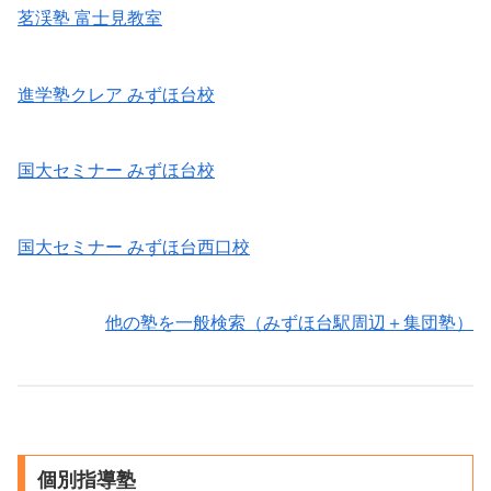
向
市・
茗渓塾 富士見教室
立
け
川
高
に
越
校
進学塾クレア みずほ台校
解
市
入
説
の
試
｜
学
国大セミナー みずほ台校
富
習
士
塾
国大セミナー みずほ台西口校
見・
が
ふ
解
じ
他の塾を一般検索（みずほ台駅周辺＋集団塾）
説】
み
野・
川
越
エ
個別指導塾