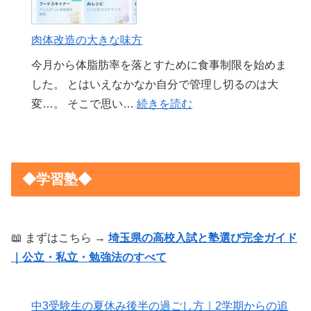
肉体改造の大きな味方
今月から体脂肪率を落とすために食事制限を始めま
した。 とはいえなかなか自分で管理し切るのは大
:
変…。 そこで思い…
続きを読む
肉
体
改
◆学習塾◆
造
の
大
📖 まずはこちら →
埼玉県の高校入試と塾選び完全ガイド
き
｜公立・私立・勉強法のすべて
な
味
方
中3受験生の夏休み後半の過ごし方｜2学期からの追