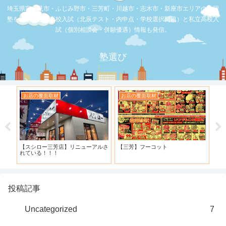
埼玉県富士見市・ふじみ野市・三芳町・川越市・志木市・新座市エリアの学習
塾を比較。公立高校入試（北辰テスト・内申点・学校選択問題）と私立高校入
試（個別相談会・併願優遇）情報も発信。
塾選び
お店の覆面取材
お店の覆面取材
お
・併
【スシロー三芳店】リニューアルさ
【三芳】フーコット
何
と申
れている！！！
「
投稿記事
Uncategorized
7