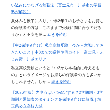
い込みにつなげる勉強法【富士見市・川越市の学習
塾が解説】
夏休みも後半に入り、中学3年生のお子さまをお持ち
の保護者の方は「このままで受験に間に合うのだろ
:
うか」と不安を感…
続きを読む
中
【中2保護者向け】私立高校受験、今から意識してお
3
きたいこと｜中3までの逆算準備ガイド｜富士見・ふ
受
じみ野・川越エリア
験
私立高校受験というと「中3から本格的に考えるも
生
の」というイメージをお持ちの保護者の方も多いか
の
:
もしれません。しか…
続きを読む
夏
【中
休
【2026年版】内申点はいつ確定する？2学期制・3学
2
み
期制と通知表のタイミングを保護者向けに解説｜埼
保
後
玉県公立高校入試
護
半