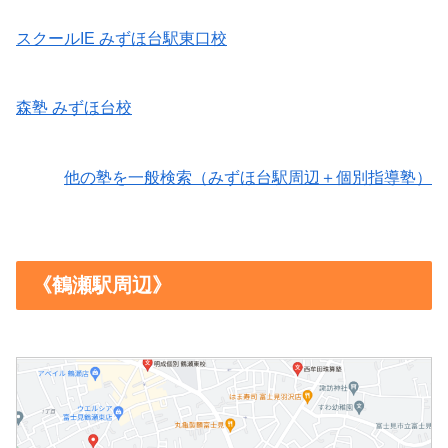
スクールIE みずほ台駅東口校
森塾 みずほ台校
他の塾を一般検索（みずほ台駅周辺＋個別指導塾）
《鶴瀬駅周辺》