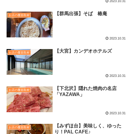
2023.10.31
【群馬出張】そば 椿庵
お店の覆面取材
2023.10.31
【大宮】カンデオホテルズ
お店の覆面取材
2023.10.31
【下北沢】隠れた焼肉の名店
お店の覆面取材
「YAZAWA」
2023.10.31
【みずほ台】美味しく、ゆった
お店の覆面取材
り！PAL CAFE♪