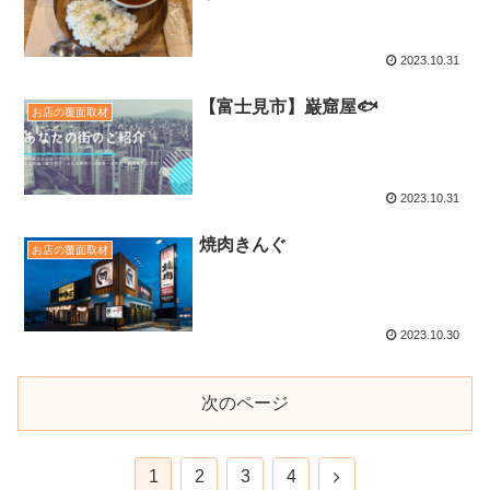
2023.10.31
【富士見市】巌窟屋🐟
お店の覆面取材
2023.10.31
焼肉きんぐ
お店の覆面取材
2023.10.30
次のページ
1
2
3
4