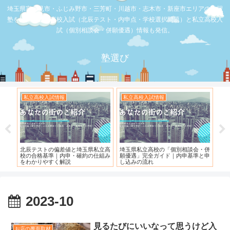
埼玉県富士見市・ふじみ野市・三芳町・川越市・志木市・新座市エリアの学習
塾を比較。公立高校入試（北辰テスト・内申点・学校選択問題）と私立高校入
試（個別相談会・併願優遇）情報も発信。
塾選び
私立高校入試情報
私立高校入試情報
お
度）
北辰テストの偏差値と埼玉県私立高
埼玉県私立高校の「個別相談会・併
【
校の合格基準｜内申・確約の仕組み
願優遇」完全ガイド｜内申基準と申
れ
をわかりやすく解説
し込みの流れ
2023-10
見るたびにいいなって思うけど入
お店の覆面取材