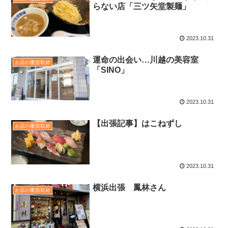
らない店「三ツ矢堂製麺」
2023.10.31
運命の出会い…川越の美容室
お店の覆面取材
「SINO」
2023.10.31
【出張記事】はこねずし
お店の覆面取材
2023.10.31
横浜出張 鳳林さん
お店の覆面取材