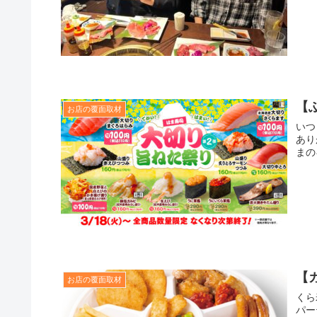
【
お店の覆面取材
いつ
あり
まの
【
お店の覆面取材
くら
パー