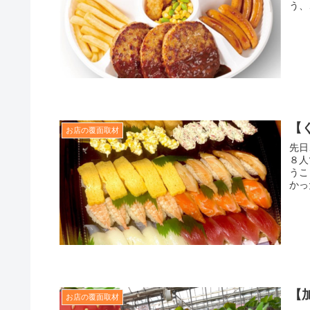
う、
【
お店の覆面取材
先日
８人
うこ
かっ
【
お店の覆面取材