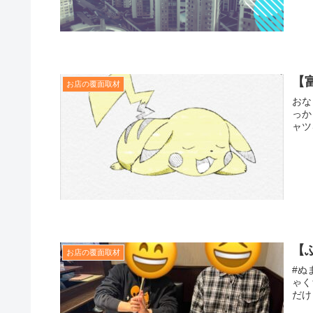
【
お店の覆面取材
おな
っか
ャツ
【
お店の覆面取材
#ぬ
ゃく
だけ