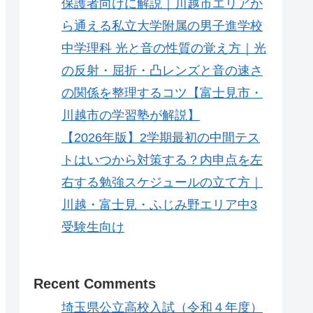
保護者向けに解説｜川越市エリアか
ら通える私立大学附属の男子進学校
中学理科 光と音の性質の覚え方｜光
の反射・屈折・凸レンズと音の速さ
の関係を整理するコツ【富士見市・
川越市の学習塾が解説】
【2026年版】2学期最初の中間テス
トはいつから対策する？内申点を左
右する勉強スケジュールの立て方｜
川越・富士見・ふじみ野エリア中3
受験生向け
Recent Comments
埼玉県公立高校入試（令和４年度）