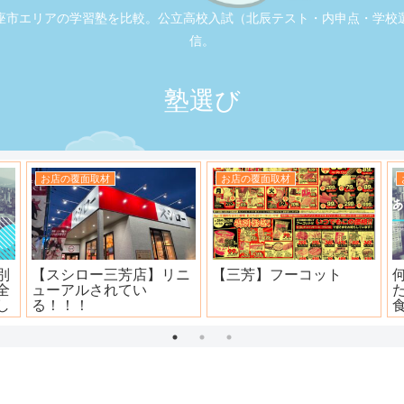
座市エリアの学習塾を比較。公立高校入試（北辰テスト・内申点・学校
信。
塾選び
お店の覆面取材
お店の覆面取材
司
大衆焼肉ホール ニュー宝
地元本格寿司屋。おり
島
田。