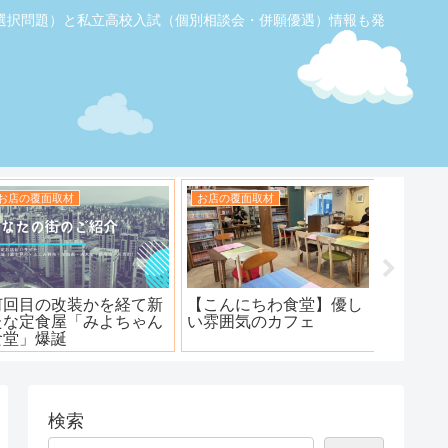
選択問題）と私立高校入試（個別相談会・併願優遇）情報も発
お店の覆面取材
お店の覆面取材
お店の覆
【ふじみ野】素敵なステ
ハンバーグ工房 川越新河
海鮮居酒
ーキ！ワンダーステー
岸店
キ！
検索