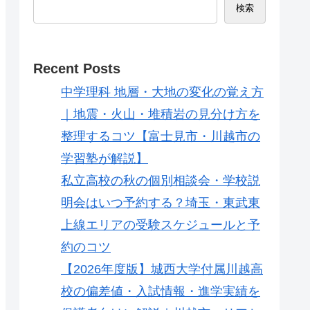
検索
Recent Posts
中学理科 地層・大地の変化の覚え方
｜地震・火山・堆積岩の見分け方を
整理するコツ【富士見市・川越市の
学習塾が解説】
私立高校の秋の個別相談会・学校説
明会はいつ予約する？埼玉・東武東
上線エリアの受験スケジュールと予
約のコツ
【2026年度版】城西大学付属川越高
校の偏差値・入試情報・進学実績を