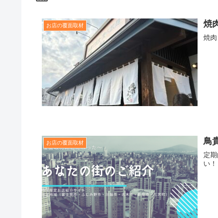
焼
お店の覆面取材
焼肉
鳥
お店の覆面取材
定
い！