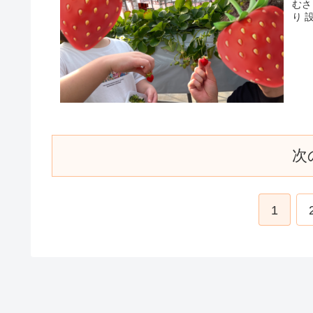
むさ
り 
次
1