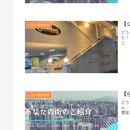
【
お店の覆面取材
どう
た！
じ 
【
お店の覆面取材
どう
ん、
豊富