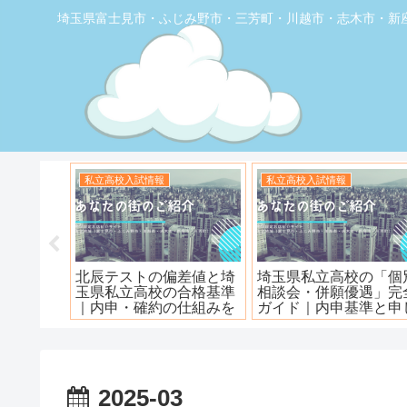
埼玉県富士見市・ふじみ野市・三芳町・川越市・志木市・新
お店の覆面取材
お店の覆面取材
堂】優し
【トナリエふじみ野】ワ
【新座】日曜ロピア寿
ェ
ンダーステーキ🥩😋
2025-03