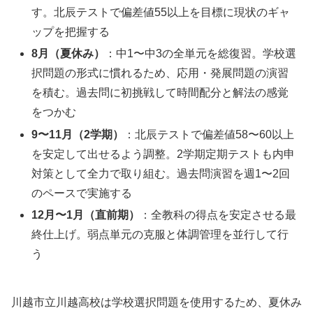
す。北辰テストで偏差値55以上を目標に現状のギャ
ップを把握する
8月（夏休み）
：中1〜中3の全単元を総復習。学校選
択問題の形式に慣れるため、応用・発展問題の演習
を積む。過去問に初挑戦して時間配分と解法の感覚
をつかむ
9〜11月（2学期）
：北辰テストで偏差値58〜60以上
を安定して出せるよう調整。2学期定期テストも内申
対策として全力で取り組む。過去問演習を週1〜2回
のペースで実施する
12月〜1月（直前期）
：全教科の得点を安定させる最
終仕上げ。弱点単元の克服と体調管理を並行して行
う
川越市立川越高校は学校選択問題を使用するため、夏休み