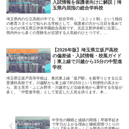
入試情報を保護者向けに解説｜埼
玉県内屈指の総合学科校
埼玉県内の公立高校の中でも「総合学科」「ユニット制」という独自
の教育スタイルで知られる学校として、保護者の方から注目を集めて
いるのが埼玉県立伊奈学園総合高校です。北足立郡伊奈町に位置し、
県内外から多くの受験生が志望する人気校のひとつです。...
【2026年版】埼玉県立坂戸高校
埼玉県公立高校入試情報
の偏差値・入試情報・校風ガイド
｜東上線で川越から15分の中堅進
学校
埼玉県立坂戸高等学校は、東武東上線「坂戸駅」を最寄りとする公立
普通科高校です。川越駅から東上線で約15分という利便性の高さか
ら、富士見市・ふじみ野市・川越市など沿線各地から通学する生徒が
多く、「中堅進学校」として安定した人気を誇ります。本...
中学生の睡眠と成績の関係｜早寝早起き
で学力が上がる理由と睡眠習慣づくりの
コツ【富士見市・ふじみ野市の学習塾が