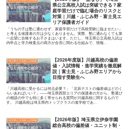
埼玉県公立高校入試情報
県公立高校入試は突破できる？家
庭学習だけで臨む場合のリスクと
対策｜川越・ふじみ野・富士見エ
リア保護者ガイド
「うちの子は塾に通わせず、家庭学習だけで高校受験に臨ませたい」
と考える保護者の方は少なくありません。実際、塾に通わなくても第
一志望に合格するお子さまはいます。ただし、埼玉県公立高校入試は
内申点と学力検査点の両方が合否に関わる仕組みで、情報...
【2026年度版】川越高校の偏差
埼玉県公立高校入試情報
値・入試情報・進学実績を徹底解
説｜富士見・ふじみ野エリアから
目指す受験生へ
「川越高校に受かるには何点必要？」「北辰テストの偏差値はどのく
らいあればいい？」——埼玉県西部エリアの保護者の方から、塾選び
の相談の中でも特に多く寄せられる質問が川越高校に関するもので
す。 川越高校は埼玉県内トップクラスの進学校であ...
【2026年版】埼玉県立伊奈学園
埼玉県公立高校入試情報
総合高校の偏差値・ユニット制・