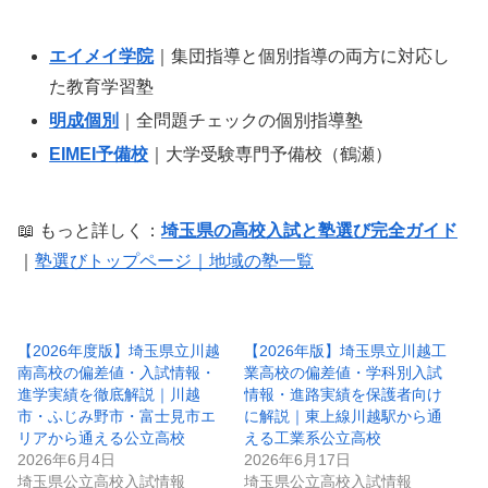
エイメイ学院
｜集団指導と個別指導の両方に対応し
た教育学習塾
明成個別
｜全問題チェックの個別指導塾
EIMEI予備校
｜大学受験専門予備校（鶴瀬）
📖 もっと詳しく：
埼玉県の高校入試と塾選び完全ガイド
｜
塾選びトップページ｜地域の塾一覧
【2026年度版】埼玉県立川越
【2026年版】埼玉県立川越工
南高校の偏差値・入試情報・
業高校の偏差値・学科別入試
進学実績を徹底解説｜川越
情報・進路実績を保護者向け
市・ふじみ野市・富士見市エ
に解説｜東上線川越駅から通
リアから通える公立高校
える工業系公立高校
2026年6月4日
2026年6月17日
埼玉県公立高校入試情報
埼玉県公立高校入試情報