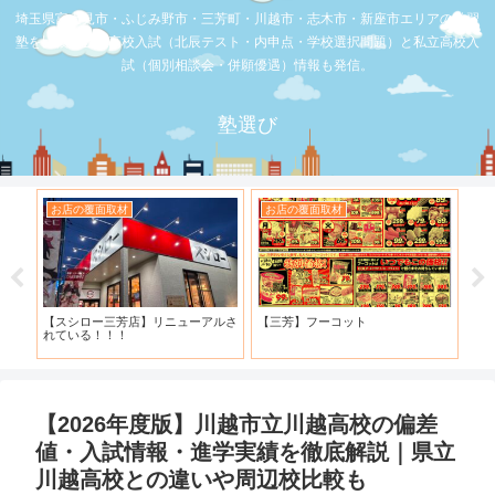
埼玉県富士見市・ふじみ野市・三芳町・川越市・志木市・新座市エリアの学習
塾を比較。公立高校入試（北辰テスト・内申点・学校選択問題）と私立高校入
試（個別相談会・併願優遇）情報も発信。
塾選び
お店の覆面取材
お店の覆面取材
お
・併
【スシロー三芳店】リニューアルさ
【三芳】フーコット
何
と申
れている！！！
「
【2026年度版】川越市立川越高校の偏差
値・入試情報・進学実績を徹底解説｜県立
川越高校との違いや周辺校比較も