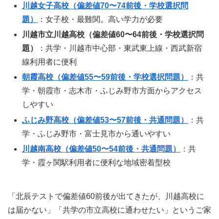
川越女子高校（偏差値70〜74前後・学校選択問
題）
：女子校・最難関。高い学力が必要
川越市立川越高校（偏差値60〜64前後・学校選択問
題）
：共学・川越市中心部・東武東上線・西武新宿
線利用者に便利
朝霞高校（偏差値55〜59前後・学校選択問題）
：共
学・朝霞市・志木市・ふじみ野市方面からアクセス
しやすい
ふじみ野高校（偏差値53〜57前後・共通問題）
：共
学・ふじみ野市・富士見市から通いやすい
川越南高校（偏差値50〜54前後・共通問題）
：共
学・霞ヶ関駅利用者に便利な地域密着型校
「北辰テストで偏差値60前後が出てきたが、川越高校に
は届かない」「共学の市立高校に通わせたい」というご家