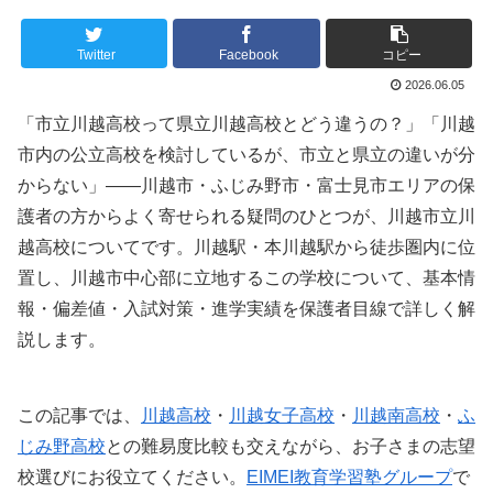
Twitter
Facebook
コピー
2026.06.05
「市立川越高校って県立川越高校とどう違うの？」「川越
市内の公立高校を検討しているが、市立と県立の違いが分
からない」——川越市・ふじみ野市・富士見市エリアの保
護者の方からよく寄せられる疑問のひとつが、川越市立川
越高校についてです。川越駅・本川越駅から徒歩圏内に位
置し、川越市中心部に立地するこの学校について、基本情
報・偏差値・入試対策・進学実績を保護者目線で詳しく解
説します。
この記事では、
川越高校
・
川越女子高校
・
川越南高校
・
ふ
じみ野高校
との難易度比較も交えながら、お子さまの志望
校選びにお役立てください。
EIMEI教育学習塾グループ
で