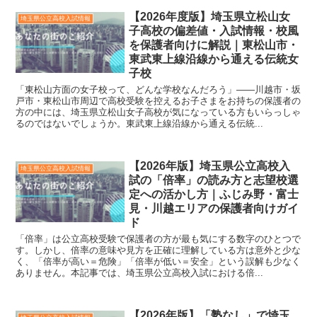
【2026年度版】埼玉県立松山女
埼玉県公立高校入試情報
子高校の偏差値・入試情報・校風
を保護者向けに解説｜東松山市・
東武東上線沿線から通える伝統女
子校
「東松山方面の女子校って、どんな学校なんだろう」——川越市・坂
戸市・東松山市周辺で高校受験を控えるお子さまをお持ちの保護者の
方の中には、埼玉県立松山女子高校が気になっている方もいらっしゃ
るのではないでしょうか。東武東上線沿線から通える伝統...
【2026年版】埼玉県公立高校入
埼玉県公立高校入試情報
試の「倍率」の読み方と志望校選
定への活かし方｜ふじみ野・富士
見・川越エリアの保護者向けガイ
ド
「倍率」は公立高校受験で保護者の方が最も気にする数字のひとつで
す。しかし、倍率の意味や見方を正確に理解している方は意外と少な
く、「倍率が高い＝危険」「倍率が低い＝安全」という誤解も少なく
ありません。本記事では、埼玉県公立高校入試における倍...
【2026年版】「塾なし」で埼玉