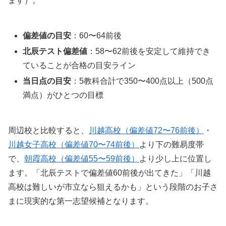
ます）。
偏差値の目安
：60〜64前後
北辰テスト偏差値
：58〜62前後を安定して維持でき
ていることが合格の目安ライン
当日点の目安
：5教科合計で350〜400点以上（500点
満点）がひとつの目標
周辺校と比較すると、
川越高校（偏差値72〜76前後）
・
川越女子高校（偏差値70〜74前後）
より下の難易度帯
で、
朝霞高校（偏差値55〜59前後）
より少し上に位置し
ます。「北辰テストで偏差値60前後が出てきた」「川越
高校は難しいが市立なら狙えるかも」という段階のお子さ
まに現実的な第一志望候補となります。