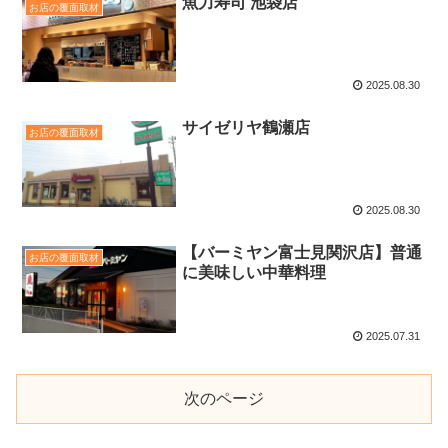
魚力寿司 池袋店
お店の覆面取材
2025.08.30
サイゼリヤ鶴瀬店
お店の覆面取材
2025.08.30
【バーミヤン富士見関沢店】普通
お店の覆面取材
に美味しい中華料理
2025.07.31
次のページ