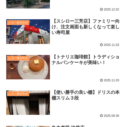
2025.12.02
【スシロー三芳店】ファミリー向
お店の覆面取材
け、注文画面も新しくなって楽し
い寿司屋
2025.11.03
【トナリエ珈琲館】トラディショ
お店の覆面取材
ナルパンケーキが美味い！
2025.11.03
【使い勝手の良い棚】ドリスの本
お店の覆面取材
棚スリム３段
2025.09.30