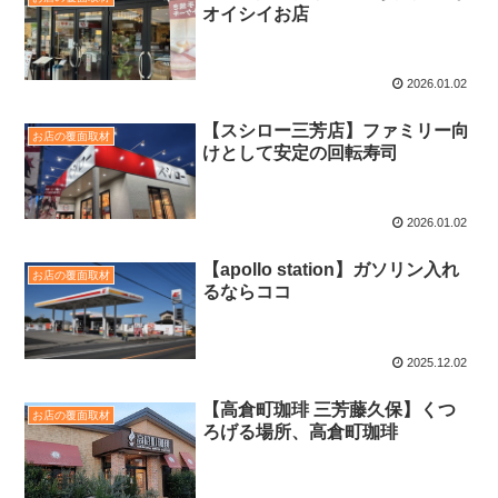
オイシイお店
2026.01.02
【スシロー三芳店】ファミリー向
お店の覆面取材
けとして安定の回転寿司
2026.01.02
【apollo station】ガソリン入れ
お店の覆面取材
るならココ
2025.12.02
【高倉町珈琲 三芳藤久保】くつ
お店の覆面取材
ろげる場所、高倉町珈琲