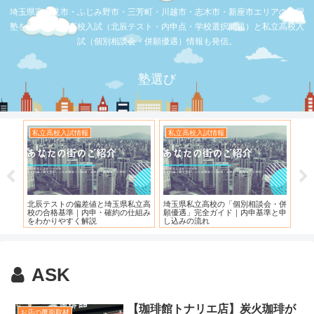
埼玉県富士見市・ふじみ野市・三芳町・川越市・志木市・新座市エリアの学習
塾を比較。公立高校入試（北辰テスト・内申点・学校選択問題）と私立高校入
試（個別相談会・併願優遇）情報も発信。
塾選び
私立高校入試情報
私立高校入試情報
お
度）
北辰テストの偏差値と埼玉県私立高
埼玉県私立高校の「個別相談会・併
【
校の合格基準｜内申・確約の仕組み
願優遇」完全ガイド｜内申基準と申
れ
をわかりやすく解説
し込みの流れ
ASK
【珈琲館トナリエ店】炭火珈琲が
お店の覆面取材