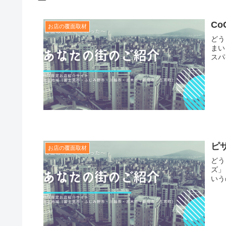
C
お店の覆面取材
どう
まい
スパ
ピ
お店の覆面取材
どう
ズ」
いう