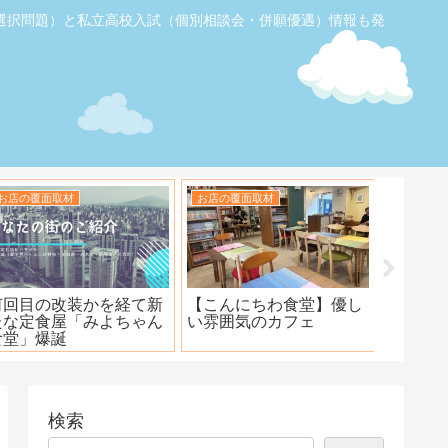
選択問題）と私立高校入試（個別相談会・併願優遇）情報も発
お店の覆面取材
お店の覆面取材
お店の覆
【ふじみ野】素敵なステ
ハンバーグ工房 川越新河
海鮮居酒
ーキ！ワンダーステー
岸店
キ！
検索