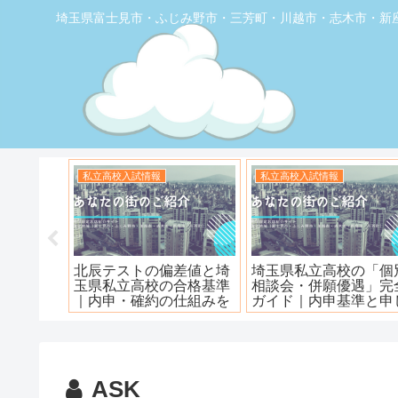
埼玉県富士見市・ふじみ野市・三芳町・川越市・志木市・新
お店の覆面取材
お店の覆面取材
堂】優し
【トナリエふじみ野】ワ
【新座】日曜ロピア寿
ェ
ンダーステーキ🥩😋
ASK