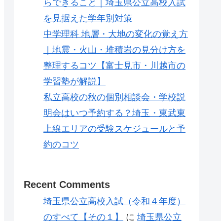
らできること｜埼玉県公立高校入試
を見据えた学年別対策
中学理科 地層・大地の変化の覚え方
｜地震・火山・堆積岩の見分け方を
整理するコツ【富士見市・川越市の
学習塾が解説】
私立高校の秋の個別相談会・学校説
明会はいつ予約する？埼玉・東武東
上線エリアの受験スケジュールと予
約のコツ
Recent Comments
埼玉県公立高校入試（令和４年度）
のすべて【その１】
に
埼玉県公立