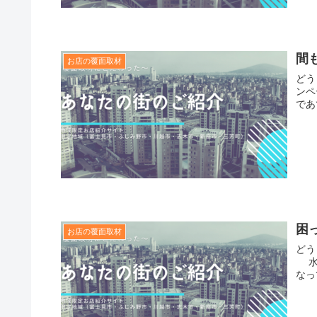
間
お店の覆面取材
どう
ンペ
であ
困
お店の覆面取材
どう
水
なっ