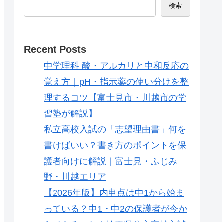
検索
Recent Posts
中学理科 酸・アルカリと中和反応の
覚え方｜pH・指示薬の使い分けを整
理するコツ【富士見市・川越市の学
習塾が解説】
私立高校入試の「志望理由書」何を
書けばいい？書き方のポイントを保
護者向けに解説｜富士見・ふじみ
野・川越エリア
【2026年版】内申点は中1から始ま
っている？中1・中2の保護者が今か