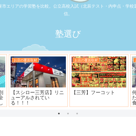
座市エリアの学習塾を比較。公立高校入試（北辰テスト・内申点・学校
信。
塾選び
お店の覆面取材
お店の覆面取材
司
大衆焼肉ホール ニュー宝
地元本格寿司屋。おり
島
田。