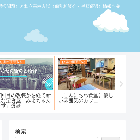
選択問題）と私立高校入試（個別相談会・併願優遇）情報も発
お店の覆面取材
お店の覆面取材
お店の覆
【ふじみ野】素敵なステ
ハンバーグ工房 川越新河
海鮮居酒
ーキ！ワンダーステー
岸店
キ！
検索