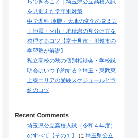
らできること｜埼玉県公立高校入試
を見据えた学年別対策
中学理科 地層・大地の変化の覚え方
｜地震・火山・堆積岩の見分け方を
整理するコツ【富士見市・川越市の
学習塾が解説】
私立高校の秋の個別相談会・学校説
明会はいつ予約する？埼玉・東武東
上線エリアの受験スケジュールと予
約のコツ
Recent Comments
埼玉県公立高校入試（令和４年度）
のすべて【その１】
に
埼玉県公立