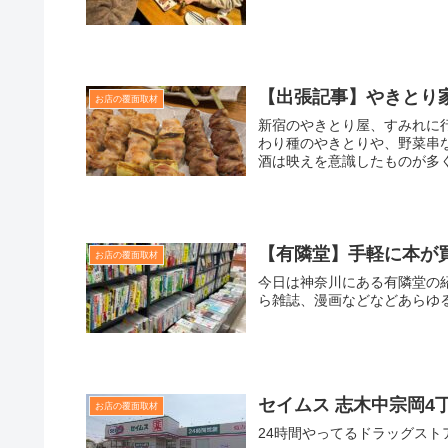
【出張記事】やきとり
お店の覆面取材
新宿のやきとり屋、すみれに
わり種のやきとりや、野菜串
酒は映えを意識したものが多く、
【有隣堂】手軽に本が
お店の覆面取材
今日は神奈川にある有隣堂の紹
ら雑誌、漫画などなどあらゆ
セイムス 志木中宗岡4
お店の覆面取材
24時間やってるドラッグ