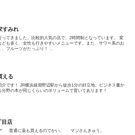
家すみれ
行ってきました。比較的人気の店で、2時間制となっています。 変
なども多く、女性も行きやすいメニューです。また、サワー系のお
フルーツがたっぷり！ ...
買える
介です！ JR横浜線淵野辺駅から徒歩1分の好立地、ビジネス書か
る分野の本が同じくらいのボリュームで置いてあります！
丁目店
ストア 普通に薬も買えるのでかい。 マジさんきゅう。