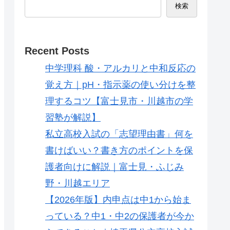
検索
Recent Posts
中学理科 酸・アルカリと中和反応の
覚え方｜pH・指示薬の使い分けを整
理するコツ【富士見市・川越市の学
習塾が解説】
私立高校入試の「志望理由書」何を
書けばいい？書き方のポイントを保
護者向けに解説｜富士見・ふじみ
野・川越エリア
【2026年版】内申点は中1から始ま
っている？中1・中2の保護者が今か