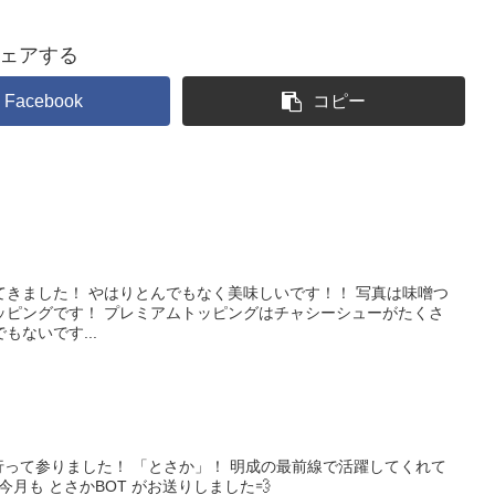
ェアする
Facebook
コピー
てきました！ やはりとんでもなく美味しいです！！ 写真は味噌つ
ッピングです！ プレミアムトッピングはチャシーシューがたくさ
ないです...
て参りました！ 「とさか」！ 明成の最前線で活躍してくれて
 とさかBOT がお送りしました💨