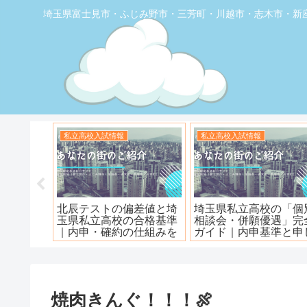
埼玉県富士見市・ふじみ野市・三芳町・川越市・志木市・新
お店の覆面取材
お店の覆面取材
堂】優し
【トナリエふじみ野】ワ
【新座】日曜ロピア寿
ェ
ンダーステーキ🥩😋
焼肉きんぐ！！！🍖