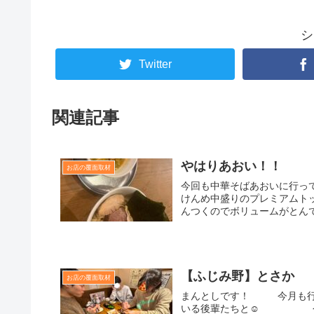
シ
Twitter
関連記事
やはりあおい！！
お店の覆面取材
今回も中華そばあおいに行っ
けんめ中盛りのプレミアムト
んつくのでボリュームがとんでも
【ふじみ野】とさか
お店の覆面取材
まんとしです！ 今月も行っ
いる後輩たちと☺️ 今月も