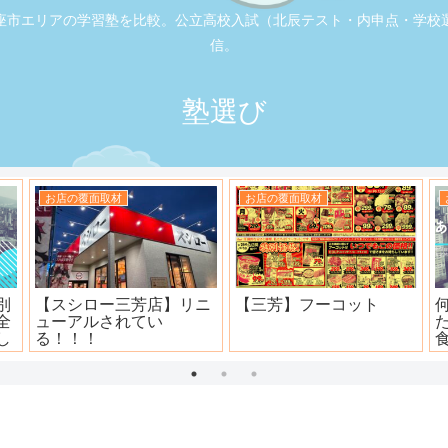
座市エリアの学習塾を比較。公立高校入試（北辰テスト・内申点・学校
信。
塾選び
お店の覆面取材
お店の覆面取材
司
大衆焼肉ホール ニュー宝
地元本格寿司屋。おり
島
田。