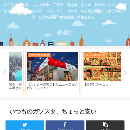
埼玉県富士見市・ふじみ野市・三芳町・川越市・志木市・新座市エリアの学習
塾を比較。公立高校入試（北辰テスト・内申点・学校選択問題）と私立高校入
試（個別相談会・併願優遇）情報も発信。
塾選び
お店の覆面取材
お店の覆面取材
お
・併
【スシロー三芳店】リニューアルさ
【三芳】フーコット
何
と申
れている！！！
「
いつものガソスタ、ちょっと安い