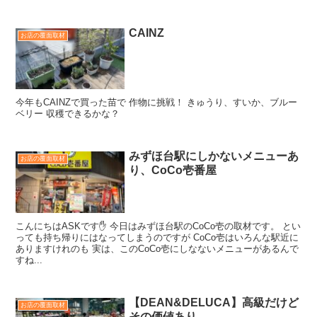
CAINZ
お店の覆面取材
今年もCAINZで買った苗で 作物に挑戦！ きゅうり、すいか、ブルー
ベリー 収穫できるかな？
みずほ台駅にしかないメニューあ
お店の覆面取材
り、CoCo壱番屋
こんにちはASKです✋ 今日はみずほ台駅のCoCo壱の取材です。 とい
っても持ち帰りにはなってしまうのですが CoCo壱はいろんな駅近に
ありますけれのも 実は、このCoCo壱にしなないメニューがあるんで
すね...
【DEAN&DELUCA】高級だけど
お店の覆面取材
その価値あり