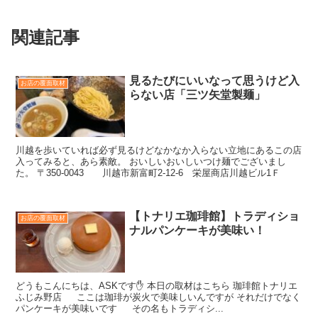
関連記事
見るたびにいいなって思うけど入
お店の覆面取材
らない店「三ツ矢堂製麺」
川越を歩いていれば必ず見るけどなかなか入らない立地にあるこの店
入ってみると、あら素敵。 おいしいおいしいつけ麺でございまし
た。 〒350-0043 川越市新富町2-12-6 栄屋商店川越ビル1Ｆ
【トナリエ珈琲館】トラディショ
お店の覆面取材
ナルパンケーキが美味い！
どうもこんにちは、ASKです✋️ 本日の取材はこちら 珈琲館トナリエ
ふじみ野店 ここは珈琲が炭火で美味しいんですが それだけでなく
パンケーキが美味いです その名もトラディシ...