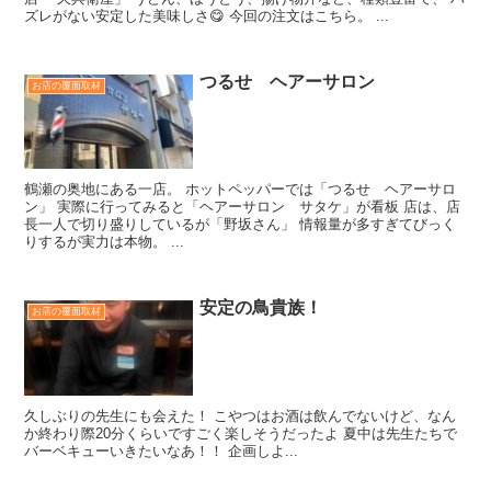
ズレがない安定した美味しさ😋 今回の注文はこちら。 ...
つるせ ヘアーサロン
お店の覆面取材
鶴瀬の奥地にある一店。 ホットペッパーでは「つるせ ヘアーサロ
ン」 実際に行ってみると「ヘアーサロン サタケ」が看板 店は、店
長一人で切り盛りしているが「野坂さん」 情報量が多すぎてびっく
りするが実力は本物。 ...
安定の鳥貴族！
お店の覆面取材
久しぶりの先生にも会えた！ こやつはお酒は飲んでないけど、なん
か終わり際20分くらいですごく楽しそうだったよ 夏中は先生たちで
バーベキューいきたいなあ！！ 企画しよ...