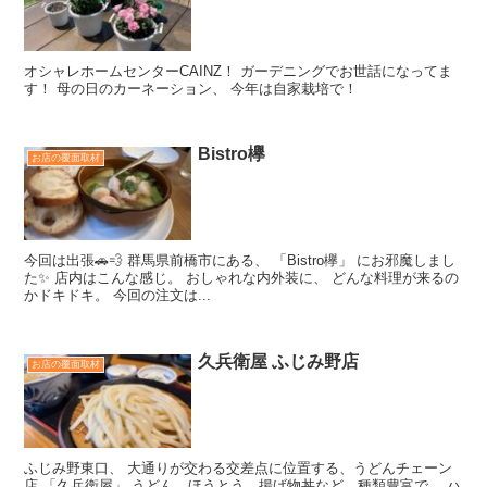
オシャレホームセンターCAINZ！ ガーデニングでお世話になってま
す！ 母の日のカーネーション、 今年は自家栽培で！
Bistro欅
お店の覆面取材
今回は出張🚗💨 群馬県前橋市にある、 「Bistro欅」 にお邪魔しまし
た✨ 店内はこんな感じ。 おしゃれな内外装に、 どんな料理が来るの
かドキドキ。 今回の注文は...
久兵衛屋 ふじみ野店
お店の覆面取材
ふじみ野東口、 大通りが交わる交差点に位置する、うどんチェーン
店 「久兵衛屋」 うどん、ほうとう、揚げ物丼など、種類豊富で、 ハ