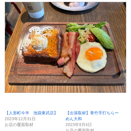
【人形町今半 池袋東武店】
【出張取材】青竹手打ちらー
2023年12月31日
めん大和
お店の覆面取材
2023年9月4日
お店の覆面取材