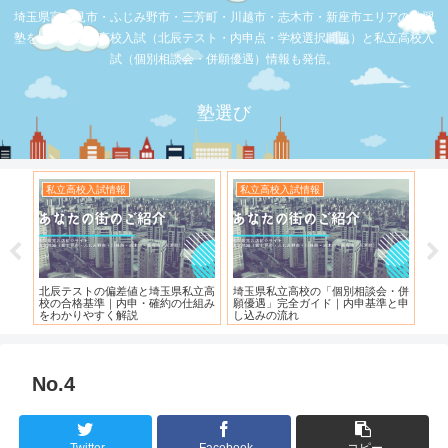
埼玉県富士見市・ふじみ野市・三芳町・川越市・志木市・新座市エリアの学習
塾を比較。公立高校入試（北辰テスト・内申点・学校選択問題）と私立高校入
試（個別相談会・併願優遇）情報も発信。
塾選び
校入試情報
私立高校入試情報
お店の覆面取材
トの偏差値と埼玉県私立高
埼玉県私立高校の「個別相談会・併
【スシロー三芳店】
基準｜内申・確約の仕組み
願優遇」完全ガイド｜内申基準と申
れている！！！
やすく解説
し込みの流れ
No.4