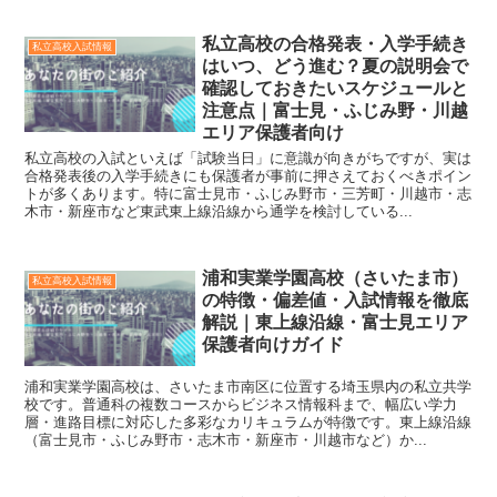
私立高校の合格発表・入学手続き
私立高校入試情報
はいつ、どう進む？夏の説明会で
確認しておきたいスケジュールと
注意点｜富士見・ふじみ野・川越
エリア保護者向け
私立高校の入試といえば「試験当日」に意識が向きがちですが、実は
合格発表後の入学手続きにも保護者が事前に押さえておくべきポイン
トが多くあります。特に富士見市・ふじみ野市・三芳町・川越市・志
木市・新座市など東武東上線沿線から通学を検討している...
浦和実業学園高校（さいたま市）
私立高校入試情報
の特徴・偏差値・入試情報を徹底
解説｜東上線沿線・富士見エリア
保護者向けガイド
浦和実業学園高校は、さいたま市南区に位置する埼玉県内の私立共学
校です。普通科の複数コースからビジネス情報科まで、幅広い学力
層・進路目標に対応した多彩なカリキュラムが特徴です。東上線沿線
（富士見市・ふじみ野市・志木市・新座市・川越市など）か...