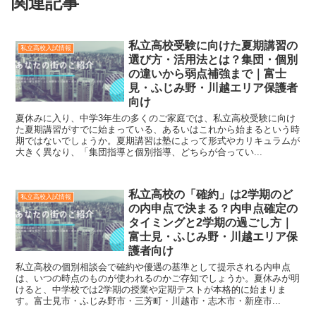
関連記事
私立高校受験に向けた夏期講習の
私立高校入試情報
選び方・活用法とは？集団・個別
の違いから弱点補強まで｜富士
見・ふじみ野・川越エリア保護者
向け
夏休みに入り、中学3年生の多くのご家庭では、私立高校受験に向け
た夏期講習がすでに始まっている、あるいはこれから始まるという時
期ではないでしょうか。夏期講習は塾によって形式やカリキュラムが
大きく異なり、「集団指導と個別指導、どちらが合ってい...
私立高校の「確約」は2学期のど
私立高校入試情報
の内申点で決まる？内申点確定の
タイミングと2学期の過ごし方｜
富士見・ふじみ野・川越エリア保
護者向け
私立高校の個別相談会で確約や優遇の基準として提示される内申点
は、いつの時点のものが使われるのかご存知でしょうか。夏休みが明
けると、中学校では2学期の授業や定期テストが本格的に始まりま
す。富士見市・ふじみ野市・三芳町・川越市・志木市・新座市...