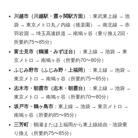
川越市（川越駅・霞ヶ関駅方面）
：東武東上線 → 池
袋 → 東京メトロ丸ノ内線（後楽園） → 南北線 → 赤
羽岩淵 → 埼玉高速鉄道 → 南鳩ヶ谷（乗り換え2回・
所要約75〜85分）
富士見市（鶴瀬・みずほ台）
：東上線 → 池袋 → 東
京メトロ → 南鳩ヶ谷（所要約70〜80分）
ふじみ野市（ふじみ野・上福岡）
：東上線 → 池袋 →
東京メトロ → 南鳩ヶ谷（所要約75〜85分）
志木市・朝霞市（志木・朝霞台）
：東上線 → 池袋 →
東京メトロ → 南鳩ヶ谷（所要約70〜80分）
坂戸市・鶴ヶ島市
：東上線 → 池袋 → 東京メトロ →
南鳩ヶ谷（所要約85〜95分）
三芳町
：鶴瀬または上福岡から東上線経由・池袋乗
り換え（所要約75〜85分）