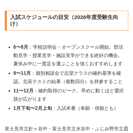
入試スケジュールの目安（2026年度受験生向
け）
6〜8月
：学校説明会・オープンスクール開始。部活
動見学・授業見学・施設見学ができる絶好の機会。
夏休み中に一度足を運ぶことを強くおすすめします
9〜11月
：個別相談会で志望クラスの確約基準を確
認。北辰テストの結果（複数回分）を持参すること
11〜12月
：確約取得のピーク。早めに動くほど選択
肢が広がります
1月下旬〜2月上旬
：入試本番（単願・併願とも）
富士見市立針ヶ谷中・富士見市立水谷中・ふじみ野市立霞