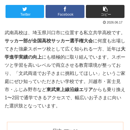
Twitter
Facebook
コピー
2026.06.17
武南高校は、埼玉県川口市に位置する私立共学高校です。
サッカー部が全国高校サッカー選手権大会
に何度も出場し
てきた強豪スポーツ校として広く知られる一方、近年は
大
学進学実績の向上
にも積極的に取り組んでいます。スポー
ツと学習を高いレベルで両立させる教育環境が整ってお
り、「文武両道でお子さまに挑戦してほしい」というご家
庭にぜひ知っていただきたい学校です。川越市・富士見
市・ふじみ野市など
東武東上線沿線エリア
からも乗り換え
1〜2回で通学できるアクセスで、幅広いお子さまに向い
た選択肢となっています。