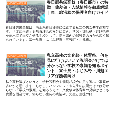
春日部共栄高校（春日部市）の特
私立高校入試情報
徴・偏差値・入試情報を徹底解説
｜東上線沿線の保護者向けガイド
春日部共栄高校は、埼玉県春日部市に位置する私立の男女共学高校で
す。「文武両道」を教育理念の根幹に置き、学習・部活動・進路指導
を高水準で両立させる学校として、埼玉県内の保護者の方から広く知
られています。富士見市・ふじみ野市・三芳町・川越市な...
私立高校の文化祭・体育祭、何を
私立高校入試情報
見に行けばいい？説明会だけでは
分からない学校の素顔を知るポイ
ント｜富士見・ふじみ野・川越エ
リア保護者向け
私立高校選びというと、学校説明会や個別相談会に足を運ぶご家庭が
多いかと思います。しかし、パンフレットや先生の説明だけでは分か
らない「学校の素顔」を知るうえで、文化祭や体育祭の見学はとても
貴重な機会です。飾らない生徒の表情や、先生と生徒の距...