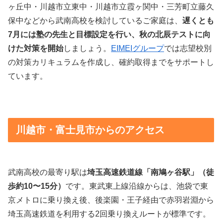
ヶ丘中・川越市立東中・川越市立霞ヶ関中・三芳町立藤久
保中などから武南高校を検討しているご家庭は、
遅くとも
7月には塾の先生と目標設定を行い、秋の北辰テストに向
けた対策を開始
しましょう。
EIMEIグループ
では志望校別
の対策カリキュラムを作成し、確約取得までをサポートし
ています。
川越市・富士見市からのアクセス
武南高校の最寄り駅は
埼玉高速鉄道線「南鳩ヶ谷駅」（徒
歩約10〜15分）
です。東武東上線沿線からは、池袋で東
京メトロに乗り換え後、後楽園・王子経由で赤羽岩淵から
埼玉高速鉄道を利用する2回乗り換えルートが標準です。