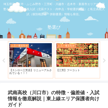
埼玉県富士見市・ふじみ野市・三芳町・川越市・志木市・新座市エリアの学習
塾を比較。公立高校入試（北辰テスト・内申点・学校選択問題）と私立高校入
試（個別相談会・併願優遇）情報も発信。
塾選び
お店の覆面取材
お店の覆面取材
お
・併
【スシロー三芳店】リニューアルさ
【三芳】フーコット
何
と申
れている！！！
「
武南高校（川口市）の特徴・偏差値・入試
情報を徹底解説｜東上線エリア保護者向け
ガイド