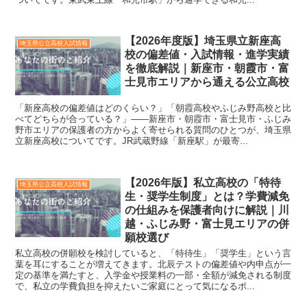
【2026年度版】埼玉県立新座高
埼玉県公立高校入試情報
校の偏差値・入試情報・進学実績
を徹底解説｜新座市・朝霞市・富
士見市エリアから通える公立高校
「新座高校の偏差値はどのくらい？」「朝霞高校やふじみ野高校と比
べてどちらが合っている？」——新座市・朝霞市・富士見市・ふじみ
野市エリアの保護者の方からよく寄せられる質問のひとつが、埼玉県
立新座高校についてです。JR武蔵野線「新座駅」が最寄...
【2026年版】私立高校の「特待
埼玉県公立高校入試情報
生・奨学生制度」とは？学費減免
の仕組みを保護者向けに解説｜川
越・ふじみ野・富士見エリアの併
願校選び
私立高校の併願校を検討していると、「特待生」「奨学生」という言
葉を耳にすることが増えてきます。北辰テストの偏差値や内申点が一
定の基準を満たすと、入学金や授業料の一部・全額が減免される制度
で、私立の学費負担を抑えたいご家庭にとって気になるポ...