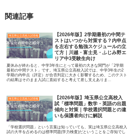
関連記事
【2026年版】2学期最初の中間テ
埼玉県公立高校入試情報
ストはいつから対策する？内申点
を左右する勉強スケジュールの立
て方｜川越・富士見・ふじみ野エ
リア中3受験生向け
夏休みが終わると、中学3年生にとって最初の大きな関門が「2学期
最初の中間テスト」です。埼玉県公立高校入試では、中学3年生の2
学期の内申点（評定）が合否判定に大きく影響するため、このテスト
の結果はそのまま入試に直結すると考えて差し支えありま...
【2026年版】埼玉県公立高校入
埼玉県公立高校入試情報
試「標準問題」数学・英語の出題
傾向と対策｜学校選択問題との違
いも保護者向けに解説
「学校選択問題」という言葉は知っていても、実は埼玉県公立高校入
試の大半を占めるのは標準問題(学力検査)だということをご存知でし