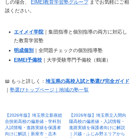
しの場合、
EIMEI教育学習塾グループ
までお気軽にご相
談ください。
エイメイ学院
｜集団指導と個別指導の両方に対応し
た教育学習塾
明成個別
｜全問題チェックの個別指導塾
EIMEI予備校
｜大学受験専門予備校（鶴瀬）
📖 もっと詳しく：
埼玉県の高校入試と塾選び完全ガイド
｜
塾選びトップページ｜地域の塾一覧
【2026年版】埼玉県立新座総
【2026年版】埼玉県立入間向
合技術高校の偏差値・学科別
陽高校の偏差値・入試情報・
入試情報・進路実績を保護者
進路実績を保護者向けに解説
向けに解説｜新座市・志木
｜川越・ふじみ野エリアから