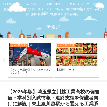
埼玉県富士見市・ふじみ野市・三芳町・川越市・志木市・新座市エリアの学習
塾を比較。公立高校入試（北辰テスト・内申点・学校選択問題）と私立高校入
試（個別相談会・併願優遇）情報も発信。
塾選び
お店の覆面取材
お店の覆面取材
お
・併
【スシロー三芳店】リニューアルさ
【三芳】フーコット
何
と申
れている！！！
「
【2026年版】埼玉県立川越工業高校の偏差
値・学科別入試情報・進路実績を保護者向
けに解説｜東上線川越駅から通える工業系