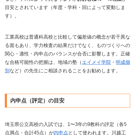
目安とされています（年度・学科・回によって変動しま
す）。
工業高校は普通科高校と比較して偏差値の概念が若干異な
る面もあり、学力検査の結果だけでなく、ものづくりへの
関心・適性・内申点のバランスが合否に影響します。正確
な合格可能性の把握は、地域の塾（
エイメイ学院
・
明成個
別
など）の先生にご相談されることをお勧めします。
内申点（評定）の目安
埼玉県公立高校の入試では、1〜3年の9教科の評定（各5
点満点・合計45点）が
内申点
として使われます。川越工