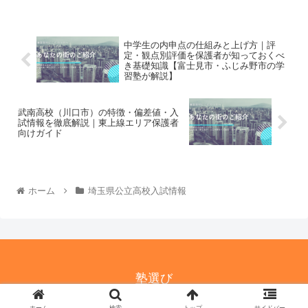
中学生の内申点の仕組みと上げ方｜評
定・観点別評価を保護者が知っておくべ
き基礎知識【富士見市・ふじみ野市の学
習塾が解説】
武南高校（川口市）の特徴・偏差値・入
試情報を徹底解説｜東上線エリア保護者
向けガイド
ホーム
埼玉県公立高校入試情報
塾選び
© 2021-2026 塾選び.