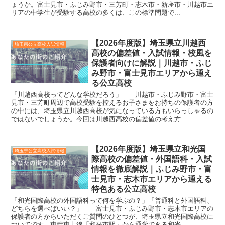
ょうか。富士見市・ふじみ野市・三芳町・志木市・新座市・川越市エ
リアの中学生が受験する高校の多くは、この標準問題で...
【2026年度版】埼玉県立川越西
埼玉県公立高校入試情報
高校の偏差値・入試情報・校風を
保護者向けに解説｜川越市・ふじ
み野市・富士見市エリアから通え
る公立高校
「川越西高校ってどんな学校だろう」——川越市・ふじみ野市・富士
見市・三芳町周辺で高校受験を控えるお子さまをお持ちの保護者の方
の中には、埼玉県立川越西高校が気になっている方もいらっしゃるの
ではないでしょうか。今回は川越西高校の偏差値の考え方...
【2026年度版】埼玉県立和光国
埼玉県公立高校入試情報
際高校の偏差値・外国語科・入試
情報を徹底解説｜ふじみ野市・富
士見市・志木市エリアから通える
特色ある公立高校
「和光国際高校の外国語科って何を学ぶの？」「普通科と外国語科、
どちらを選べばいい？」——富士見市・ふじみ野市・志木市エリアの
保護者の方からいただくご質問のひとつが、埼玉県立和光国際高校に
ついてです。東武東上線「和光市駅」から通学できる和光...