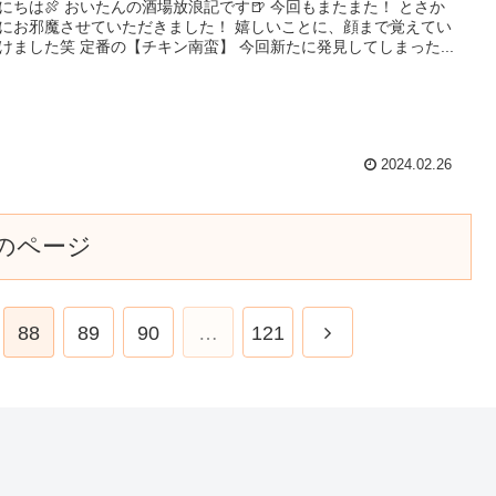
にちは🍖 おいたんの酒場放浪記です🍺 今回もまたまた！ とさか
にお邪魔させていただきました！ 嬉しいことに、顔まで覚えてい
けました笑 定番の【チキン南蛮】 今回新たに発見してしまった...
2024.02.26
のページ
88
89
90
…
121