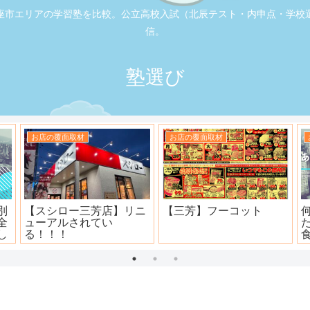
座市エリアの学習塾を比較。公立高校入試（北辰テスト・内申点・学校
信。
塾選び
お店の覆面取材
お店の覆面取材
司
大衆焼肉ホール ニュー宝
地元本格寿司屋。おり
島
田。