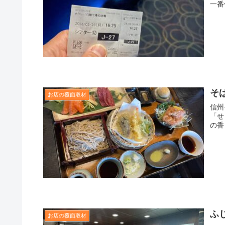
一番
そ
お店の覆面取材
信州
「せ
の香
ふ
お店の覆面取材