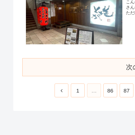
こん
さん
ただ
次
1
…
86
87