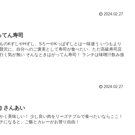
2024.02.27
ってん寿司
ものKずしやHずし、SろーやKっぱずしとは一味違う いつもより
贅沢に、自分へのご褒美として寿司が食べたい、ただ高級寿司店
行く気が無い そんなときはがってん寿司！ ランチは味噌汁飲み放
2024.02.27
肉 さんあい
かく美味しい！ 少し良い肉をリーズナブルで食べたいならここ！
チになると、ご飯とカレーがお替り自由！