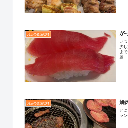
が
お店の覆面取材
いつ
少し
まで
題...
焼
お店の覆面取材
とに
ラン