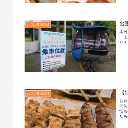
出
お店の覆面取材
本日
「よ
０１
【
お店の覆面取材
新宿
間制
性も
たも