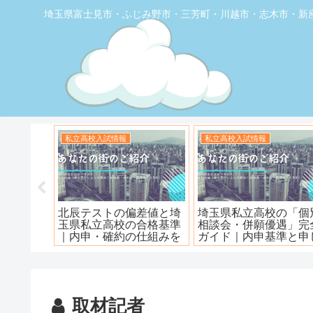
埼玉県富士見市・ふじみ野市・三芳町・川越市・志木市・新
お店の覆面取材
お店の覆面取材
堂】優し
【トナリエふじみ野】ワ
【新座】日曜ロピア寿
ェ
ンダーステーキ🥩😋
取材記者