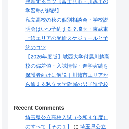
整理するコツ【富士見市・川越市の
学習塾が解説】
私立高校の秋の個別相談会・学校説
明会はいつ予約する？埼玉・東武東
上線エリアの受験スケジュールと予
約のコツ
【2026年度版】城西大学付属川越高
校の偏差値・入試情報・進学実績を
保護者向けに解説｜川越市エリアか
ら通える私立大学附属の男子進学校
Recent Comments
埼玉県公立高校入試（令和４年度）
のすべて【その１】
に
埼玉県公立