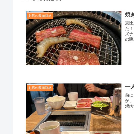
焼
お店の覆面取材
恵比
た！
ズナ
の眺
一
お店の覆面取材
前に
が、
焼肉