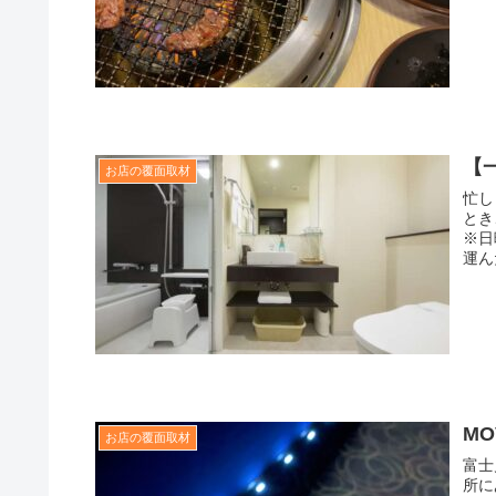
【
お店の覆面取材
忙し
と
※日
運ん
MO
お店の覆面取材
富士
所に