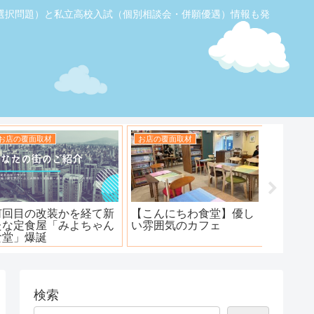
選択問題）と私立高校入試（個別相談会・併願優遇）情報も発
お店の覆面取材
お店の覆面取材
お店の覆
【ふじみ野】素敵なステ
ハンバーグ工房 川越新河
海鮮居酒
ーキ！ワンダーステー
岸店
キ！
検索