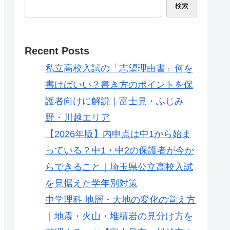
検索
Recent Posts
私立高校入試の「志望理由書」何を
書けばいい？書き方のポイントを保
護者向けに解説｜富士見・ふじみ
野・川越エリア
【2026年版】内申点は中1から始ま
っている？中1・中2の保護者が今か
らできること｜埼玉県公立高校入試
を見据えた学年別対策
中学理科 地層・大地の変化の覚え方
｜地震・火山・堆積岩の見分け方を