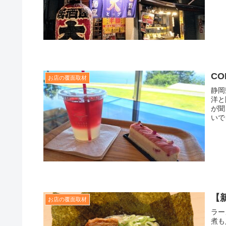
CO
お店の覆面取材
静岡
洋と
が聞
いで
【
お店の覆面取材
ラー
煮も