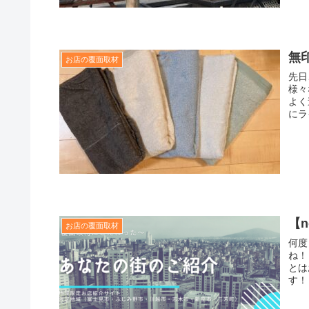
無
お店の覆面取材
先日
様々
よく
にラ
【
お店の覆面取材
何度
ね！
とは
す！