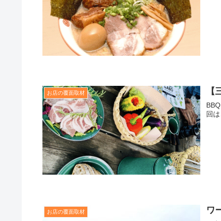
【
お店の覆面取材
BB
回は
ワ
お店の覆面取材