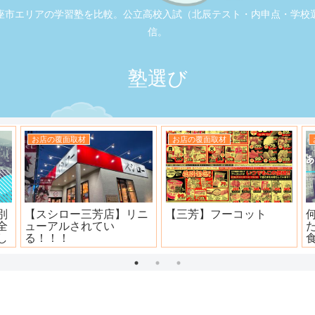
座市エリアの学習塾を比較。公立高校入試（北辰テスト・内申点・学校
信。
塾選び
お店の覆面取材
お店の覆面取材
司
大衆焼肉ホール ニュー宝
地元本格寿司屋。おり
島
田。