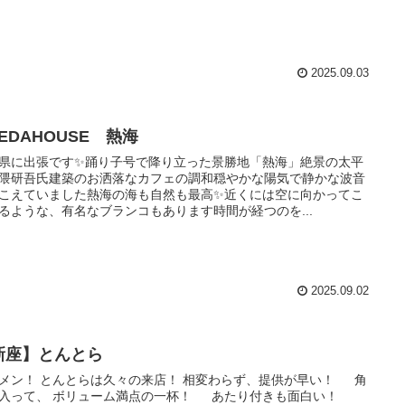
2025.09.03
EDAHOUSE 熱海
県に出張です✨踊り子号で降り立った景勝地「熱海」絶景の太平
隈研吾氏建築のお洒落なカフェの調和穏やかな陽気で静かな波音
こえていました熱海の海も自然も最高✨近くには空に向かってこ
るような、有名なブランコもあります時間が経つのを...
2025.09.02
新座】とんとら
メン！ とんとらは久々の来店！ 相変わらず、提供が早い！ 角
入って、 ボリューム満点の一杯！ あたり付きも面白い！