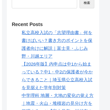
検索
Recent Posts
私立高校入試の「志望理由書」何を
書けばいい？書き方のポイントを保
護者向けに解説｜富士見・ふじみ
野・川越エリア
【2026年版】内申点は中1から始ま
っている？中1・中2の保護者が今か
らできること｜埼玉県公立高校入試
を見据えた学年別対策
中学理科 地層・大地の変化の覚え方
｜地震・火山・堆積岩の見分け方を