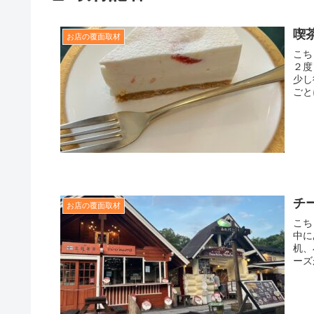
喫
お店の覆面取材
こち
２度
少し
ごと
チー
お店の覆面取材
こち
中に
机、
ーズ