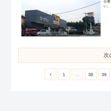
仕事
い。
次
1
…
38
39