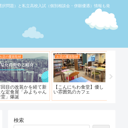
選択問題）と私立高校入試（個別相談会・併願優遇）情報も発
お店の覆面取材
お店の覆面取材
お店の覆
【ふじみ野】素敵なステ
ハンバーグ工房 川越新河
海鮮居
ーキ！ワンダーステー
岸店
キ！
検索