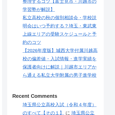
整理するコツ【富士見市・川越市の
学習塾が解説】
私立高校の秋の個別相談会・学校説
明会はいつ予約する？埼玉・東武東
上線エリアの受験スケジュールと予
約のコツ
【2026年度版】城西大学付属川越高
校の偏差値・入試情報・進学実績を
保護者向けに解説｜川越市エリアか
ら通える私立大学附属の男子進学校
Recent Comments
埼玉県公立高校入試（令和４年度）
のすべて【その１】
に
埼玉県公立