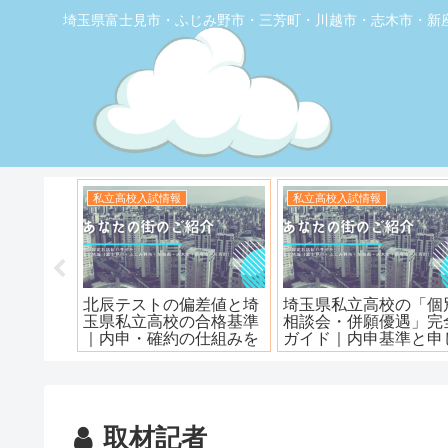
埼玉県富士見市・ふじみ野市・三芳町・川越市・志木市・新
お店の覆面取材
お店の覆面取材
堂】優し
【トナリエふじみ野】ワ
【新座】日曜ロピア寿
ェ
ンダーステーキ🥩😋
取材記者