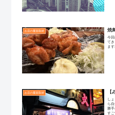
焼
お店の覆面取材
今回
てき
ます
【
お店の覆面取材
しょ
ら自
勝手
すご