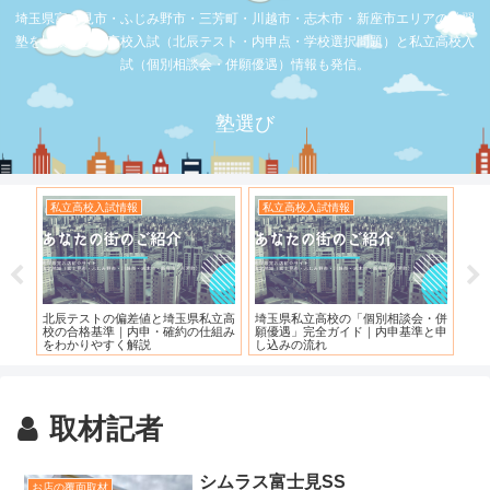
埼玉県富士見市・ふじみ野市・三芳町・川越市・志木市・新座市エリアの学習
塾を比較。公立高校入試（北辰テスト・内申点・学校選択問題）と私立高校入
試（個別相談会・併願優遇）情報も発信。
塾選び
私立高校入試情報
私立高校入試情報
お
度）
北辰テストの偏差値と埼玉県私立高
埼玉県私立高校の「個別相談会・併
【
校の合格基準｜内申・確約の仕組み
願優遇」完全ガイド｜内申基準と申
れ
をわかりやすく解説
し込みの流れ
取材記者
シムラス富士見SS
お店の覆面取材