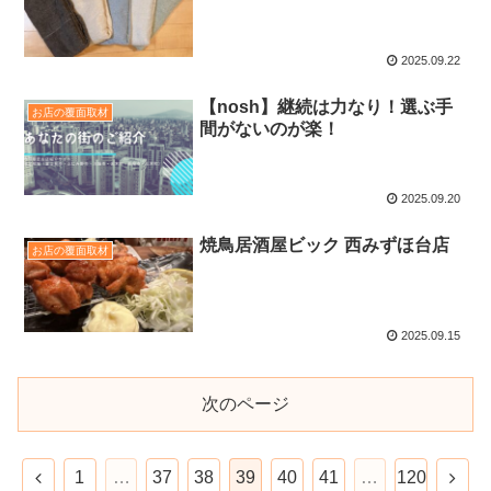
2025.09.22
【nosh】継続は力なり！選ぶ手
お店の覆面取材
間がないのが楽！
2025.09.20
焼鳥居酒屋ビック 西みずほ台店
お店の覆面取材
2025.09.15
次のページ
1
…
37
38
39
40
41
…
120