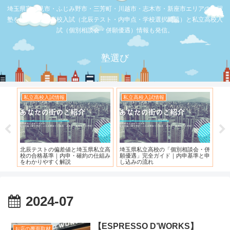
埼玉県富士見市・ふじみ野市・三芳町・川越市・志木市・新座市エリアの学習
塾を比較。公立高校入試（北辰テスト・内申点・学校選択問題）と私立高校入
試（個別相談会・併願優遇）情報も発信。
塾選び
私立高校入試情報
私立高校入試情報
お
度）
北辰テストの偏差値と埼玉県私立高
埼玉県私立高校の「個別相談会・併
【
校の合格基準｜内申・確約の仕組み
願優遇」完全ガイド｜内申基準と申
れ
をわかりやすく解説
し込みの流れ
2024-07
【ESPRESSO D’WORKS】
お店の覆面取材