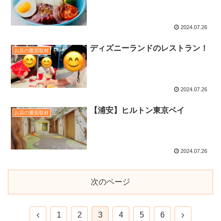
2024.07.26
ディズニーランドのレストラン！
お店の覆面取材
2024.07.26
【浦安】ヒルトン東京ベイ
お店の覆面取材
2024.07.26
次のページ
1
2
3
4
5
6