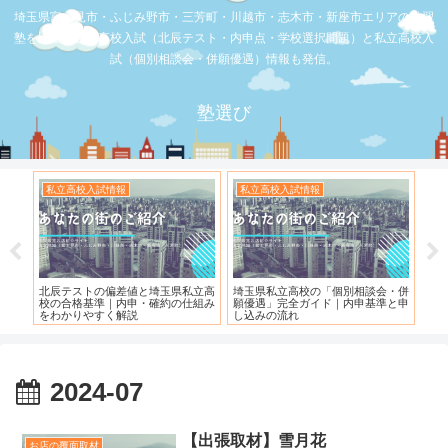
埼玉県富士見市・ふじみ野市・三芳町・川越市・志木市・新座市エリアの学習
塾を比較。公立高校入試（北辰テスト・内申点・学校選択問題）と私立高校入
試（個別相談会・併願優遇）情報も発信。
塾選び
私立高校入試情報
私立高校入試情報
お
度）
北辰テストの偏差値と埼玉県私立高
埼玉県私立高校の「個別相談会・併
【
校の合格基準｜内申・確約の仕組み
願優遇」完全ガイド｜内申基準と申
れ
をわかりやすく解説
し込みの流れ
2024-07
【出張取材】雪月花
お店の覆面取材