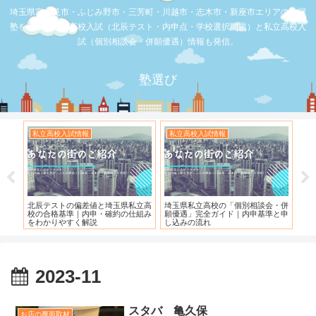
埼玉県富士見市・ふじみ野市・三芳町・川越市・志木市・新座市エリアの学習
塾を比較。公立高校入試（北辰テスト・内申点・学校選択問題）と私立高校入
試（個別相談会・併願優遇）情報も発信。
塾選び
私立高校入試情報
私立高校入試情報
お
度）
北辰テストの偏差値と埼玉県私立高
埼玉県私立高校の「個別相談会・併
【
校の合格基準｜内申・確約の仕組み
願優遇」完全ガイド｜内申基準と申
れ
をわかりやすく解説
し込みの流れ
2023-11
スタバ 亀久保
お店の覆面取材