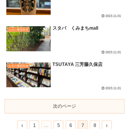
2023.11.01
スタバ くみまちmall
お店の覆面取材
2023.11.01
TSUTAYA 三芳藤久保店
お店の覆面取材
2023.11.01
次のページ
1
…
5
6
7
8