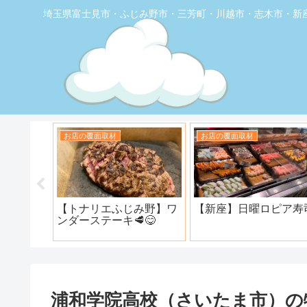
埼玉県富士見市・ふじみ野市・三芳町・川越市・志木市・新
お店の覆面取材
お店の覆面取材
堂】優し
【トナリエふじみ野】ワ
【新座】日曜ロピア寿
ェ
ンダーステーキ🥩😋
浦和学院高校（さいたま市）の