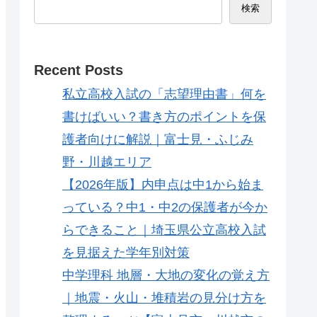
検索
Recent Posts
私立高校入試の「志望理由書」何を
書けばいい？書き方のポイントを保
護者向けに解説｜富士見・ふじみ
野・川越エリア
【2026年版】内申点は中1から始ま
っている？中1・中2の保護者が今か
らできること｜埼玉県公立高校入試
を見据えた学年別対策
中学理科 地層・大地の変化の覚え方
｜地震・火山・堆積岩の見分け方を