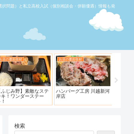
選択問題）と私立高校入試（個別相談会・併願優遇）情報も発
お店の覆面取材
お店の覆面取材
お店の覆
【ふじみ野】素敵なステ
ハンバーグ工房 川越新河
海鮮居酒
ーキ！ワンダーステー
岸店
キ！
検索