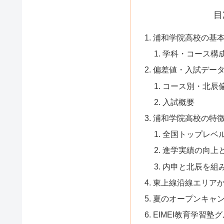
目
浦和学院高校の基
学科・コース構
偏差値・入試データ
コース別・北辰
入試概要
浦和学院高校の特
全国トップレベ
進学実績の向上
内申と北辰を組
東上線沿線エリア
夏のオープンキャ
EIMEI教育学習塾