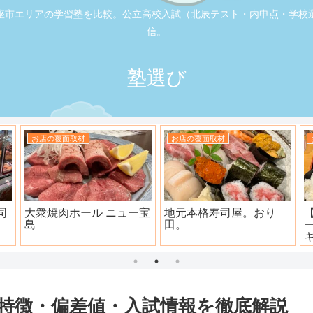
座市エリアの学習塾を比較。公立高校入試（北辰テスト・内申点・学校
信。
塾選び
お店の覆面取材
お店の覆面取材
司
大衆焼肉ホール ニュー宝
地元本格寿司屋。おり
島
田。
特徴・偏差値・入試情報を徹底解説