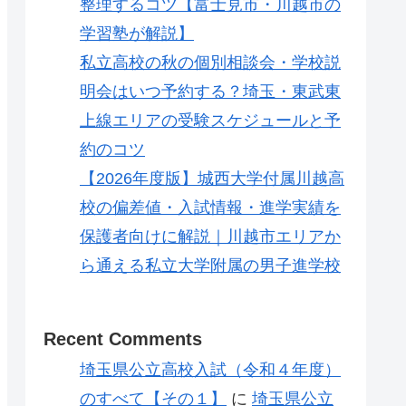
整理するコツ【富士見市・川越市の
学習塾が解説】
私立高校の秋の個別相談会・学校説
明会はいつ予約する？埼玉・東武東
上線エリアの受験スケジュールと予
約のコツ
【2026年度版】城西大学付属川越高
校の偏差値・入試情報・進学実績を
保護者向けに解説｜川越市エリアか
ら通える私立大学附属の男子進学校
Recent Comments
埼玉県公立高校入試（令和４年度）
のすべて【その１】
に
埼玉県公立