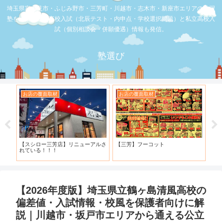
埼玉県富士見市・ふじみ野市・三芳町・川越市・志木市・新座市エリアの学習
塾を比較。公立高校入試（北辰テスト・内申点・学校選択問題）と私立高校入
試（個別相談会・併願優遇）情報も発信。
塾選び
お店の覆面取材
お店の覆面取材
お
・併
【スシロー三芳店】リニューアルさ
【三芳】フーコット
何
と申
れている！！！
「
【2026年度版】埼玉県立鶴ヶ島清風高校の
偏差値・入試情報・校風を保護者向けに解
説｜川越市・坂戸市エリアから通える公立