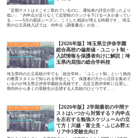
「定期テストはそこそこ取れているのに、通知表の評定が思ったより
低い」「内申点が足りなくて志望校のランクを下げるべきか迷ってい
る」——5月の面談シーズン、こうした相談が増える時期です。 埼玉
県の公立高校入試では、内申点（調査書点）が合...
【2026年版】埼玉県立伊奈学園
埼玉県公立高校入試情報
総合高校の偏差値・ユニット制・
入試情報を保護者向けに解説｜埼
玉県内屈指の総合学科校
埼玉県内の公立高校の中でも「総合学科」「ユニット制」という独自
の教育スタイルで知られる学校として、保護者の方から注目を集めて
いるのが埼玉県立伊奈学園総合高校です。北足立郡伊奈町に位置し、
県内外から多くの受験生が志望する人気校のひとつです。...
【2026年版】2学期最初の中間テ
埼玉県公立高校入試情報
ストはいつから対策する？内申点
を左右する勉強スケジュールの立
て方｜川越・富士見・ふじみ野エ
リア中3受験生向け