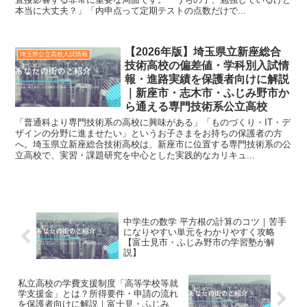
本当に大丈夫？」「内申点って定期テストの点数だけで...
【2026年版】埼玉県立新座総合
埼玉県公立高校入試情報
技術高校の偏差値・学科別入試情
報・進路実績を保護者向けに解説
｜新座市・志木市・ふじみ野市か
ら通える専門技術系公立高校
「普通科より専門技術系の高校に興味がある」「ものづくり・IT・デ
ザインの分野に進ませたい」というお子さまをお持ちの保護者の方
へ。埼玉県立新座総合技術高校は、新座市に位置する専門技術系の公
立高校で、実習・課題研究を中心とした実践的なカリキュ...
中学生の数学 平方根の計算のコツ｜苦手
になりやすい単元をわかりやすく攻略
【富士見市・ふじみ野市の学習塾が解
説】
私立高校の学費支援制度「高等学校等就
学支援金」とは？所得要件・申請の流れ
を保護者向けに解説｜富士見・ふじみ