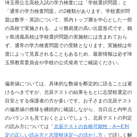
埼玉県公立高校入試の学力検査には「学校選択問題」と
「通常の学力検査問題」の2種類があります。学校選択問
題は数学・英語について、県内トップ層を中心とした一部
の高校で実施される、より難易度の高い出題形式です。鶴
ヶ島清風高校は学校選択問題の実施校には含まれておら
ず、通常の学力検査問題での受験となります。実施校は年
度によって見直されることもあるため、最新情報は必ず埼
玉県教育委員会や学校の公式発表でご確認ください。
偏差値については、具体的な数値を断定的に語ることは避
けるべきですが、北辰テストの結果をもとに志望校選定の
目安とする保護者の方が多いです。お子さまの北辰テスト
の偏差値の推移を継続的に確認しながら、当日点と内申点
のバランスも見ておくとよいでしょう。北辰テストの判定
の読み方については「
北辰テストの合格可能性・A〜E判
定の正しい読み方と志望校決定への活かし方
」で詳しく解