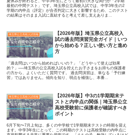
夏休みが終わると、中学3年生にとって最初の大きな関門が「2学期
最初の中間テスト」です。埼玉県公立高校入試では、中学3年生の2
学期の内申点（評定）が合否判定に大きく影響するため、このテスト
の結果はそのまま入試に直結すると考えて差し支えありま...
【2026年版】埼玉県公立高校入
埼玉県公立高校入試情報
試の過去問演習完全ガイド｜いつ
から始める？正しい使い方と進め
方
「過去問はいつから始めればいいの？」「どうやって使えば効果
的？」──埼玉県の公立高校入試を控えたお子さまをお持ちの保護者
の方から、よくいただく質問です。 過去問演習は、単なる「予行練
習」ではありません。傾向を知り、弱点を補強し、本番...
【2026年版】中3の1学期期末テ
埼玉県公立高校入試情報
ストと内申点の関係｜埼玉県公立
高校受験前に保護者が確認すべき
ポイント
6月下旬〜7月上旬は、多くの中学校で1学期期末テストの時期を迎え
ます。中学3年生にとって、この時期のテストは高校受験の内申点に
直接影響する非常に重要な局面です。「うちの子、勉強しているけど