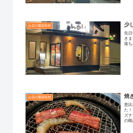
少
お店の覆面取材
先日
きま
落ち
焼
お店の覆面取材
恵比
た！
ズナ
の眺