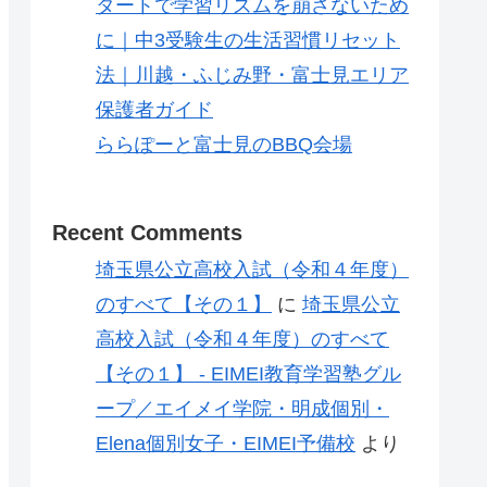
タートで学習リズムを崩さないため
に｜中3受験生の生活習慣リセット
法｜川越・ふじみ野・富士見エリア
保護者ガイド
ららぽーと富士見のBBQ会場
Recent Comments
埼玉県公立高校入試（令和４年度）
のすべて【その１】
に
埼玉県公立
高校入試（令和４年度）のすべて
【その１】 - EIMEI教育学習塾グル
ープ／エイメイ学院・明成個別・
Elena個別女子・EIMEI予備校
より