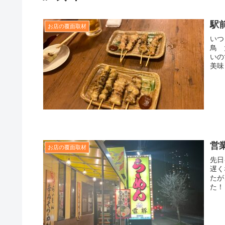
駅
お店の覆面取材
いつ
鳥 
いの
美味し
営
お店の覆面取材
先日
遅く
たが
た！