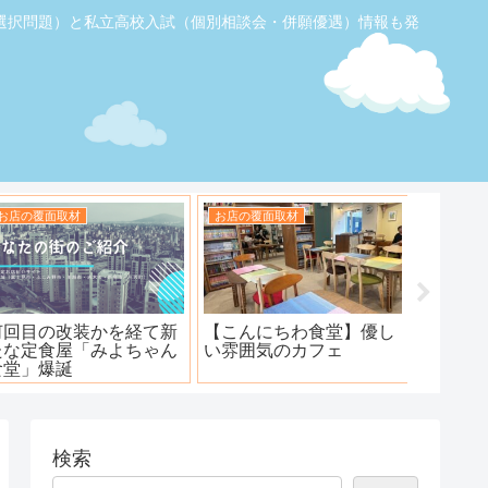
選択問題）と私立高校入試（個別相談会・併願優遇）情報も発
お店の覆面取材
お店の覆面取材
お店の覆
【ふじみ野】素敵なステ
ハンバーグ工房 川越新河
海鮮居酒
ーキ！ワンダーステー
岸店
キ！
検索