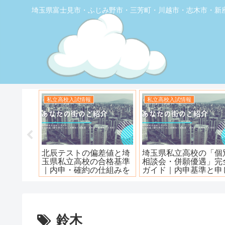
埼玉県富士見市・ふじみ野市・三芳町・川越市・志木市・新
お店の覆面取材
お店の覆面取材
堂】優し
【トナリエふじみ野】ワ
【新座】日曜ロピア寿
ェ
ンダーステーキ🥩😋
鈴木