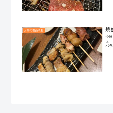
焼
お店の覆面取材
今日
ュー
パラ