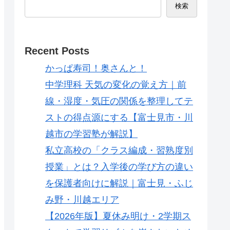
検索
Recent Posts
かっぱ寿司！奥さんと！
中学理科 天気の変化の覚え方｜前
線・湿度・気圧の関係を整理してテ
ストの得点源にする【富士見市・川
越市の学習塾が解説】
私立高校の「クラス編成・習熟度別
授業」とは？入学後の学び方の違い
を保護者向けに解説｜富士見・ふじ
み野・川越エリア
【2026年版】夏休み明け・2学期ス