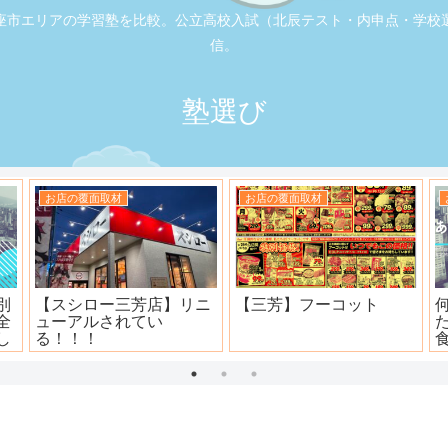
座市エリアの学習塾を比較。公立高校入試（北辰テスト・内申点・学校
信。
塾選び
お店の覆面取材
お店の覆面取材
司
大衆焼肉ホール ニュー宝
地元本格寿司屋。おり
島
田。