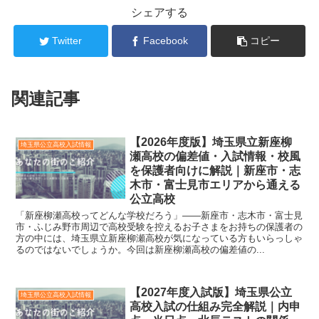
シェアする
Twitter
Facebook
コピー
関連記事
【2026年度版】埼玉県立新座柳
埼玉県公立高校入試情報
瀬高校の偏差値・入試情報・校風
を保護者向けに解説｜新座市・志
木市・富士見市エリアから通える
公立高校
「新座柳瀬高校ってどんな学校だろう」——新座市・志木市・富士見
市・ふじみ野市周辺で高校受験を控えるお子さまをお持ちの保護者の
方の中には、埼玉県立新座柳瀬高校が気になっている方もいらっしゃ
るのではないでしょうか。今回は新座柳瀬高校の偏差値の...
【2027年度入試版】埼玉県公立
埼玉県公立高校入試情報
高校入試の仕組み完全解説｜内申