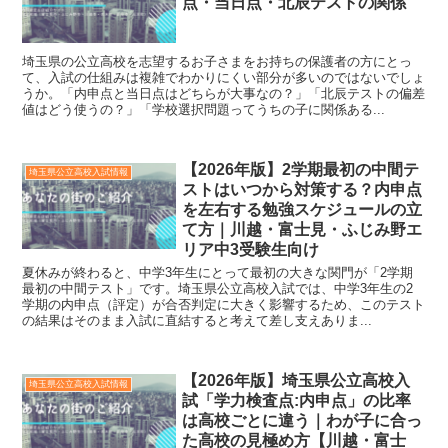
点・当日点・北辰テストの関係
埼玉県の公立高校を志望するお子さまをお持ちの保護者の方にとっ
て、入試の仕組みは複雑でわかりにくい部分が多いのではないでしょ
うか。「内申点と当日点はどちらが大事なの？」「北辰テストの偏差
値はどう使うの？」「学校選択問題ってうちの子に関係ある...
【2026年版】2学期最初の中間テ
埼玉県公立高校入試情報
ストはいつから対策する？内申点
を左右する勉強スケジュールの立
て方｜川越・富士見・ふじみ野エ
リア中3受験生向け
夏休みが終わると、中学3年生にとって最初の大きな関門が「2学期
最初の中間テスト」です。埼玉県公立高校入試では、中学3年生の2
学期の内申点（評定）が合否判定に大きく影響するため、このテスト
の結果はそのまま入試に直結すると考えて差し支えありま...
【2026年版】埼玉県公立高校入
埼玉県公立高校入試情報
試「学力検査点:内申点」の比率
は高校ごとに違う｜わが子に合っ
た高校の見極め方【川越・富士