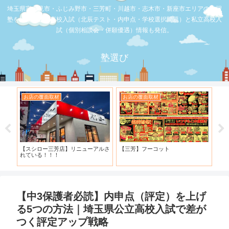
埼玉県富士見市・ふじみ野市・三芳町・川越市・志木市・新座市エリアの学習
塾を比較。公立高校入試（北辰テスト・内申点・学校選択問題）と私立高校入
試（個別相談会・併願優遇）情報も発信。
塾選び
お店の覆面取材
お店の覆面取材
お
・併
【スシロー三芳店】リニューアルさ
【三芳】フーコット
何
と申
れている！！！
「
【中3保護者必読】内申点（評定）を上げ
る5つの方法｜埼玉県公立高校入試で差が
つく評定アップ戦略