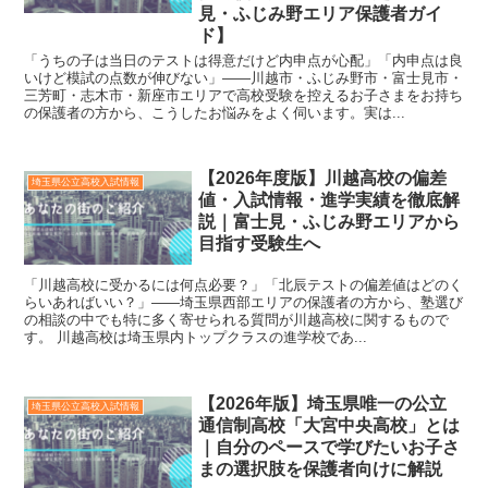
見・ふじみ野エリア保護者ガイ
ド】
「うちの子は当日のテストは得意だけど内申点が心配」「内申点は良
いけど模試の点数が伸びない」——川越市・ふじみ野市・富士見市・
三芳町・志木市・新座市エリアで高校受験を控えるお子さまをお持ち
の保護者の方から、こうしたお悩みをよく伺います。実は...
【2026年度版】川越高校の偏差
埼玉県公立高校入試情報
値・入試情報・進学実績を徹底解
説｜富士見・ふじみ野エリアから
目指す受験生へ
「川越高校に受かるには何点必要？」「北辰テストの偏差値はどのく
らいあればいい？」——埼玉県西部エリアの保護者の方から、塾選び
の相談の中でも特に多く寄せられる質問が川越高校に関するもので
す。 川越高校は埼玉県内トップクラスの進学校であ...
【2026年版】埼玉県唯一の公立
埼玉県公立高校入試情報
通信制高校「大宮中央高校」とは
｜自分のペースで学びたいお子さ
まの選択肢を保護者向けに解説