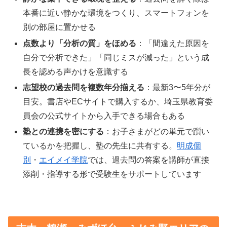
本番に近い静かな環境をつくり、スマートフォンを
別の部屋に置かせる
点数より「分析の質」をほめる
：「間違えた原因を
自分で分析できた」「同じミスが減った」という成
長を認める声かけを意識する
志望校の過去問を複数年分揃える
：最新3〜5年分が
目安。書店やECサイトで購入するか、埼玉県教育委
員会の公式サイトから入手できる場合もある
塾との連携を密にする
：お子さまがどの単元で躓い
ているかを把握し、塾の先生に共有する。
明成個
別
・
エイメイ学院
では、過去問の答案を講師が直接
添削・指導する形で受験生をサポートしています