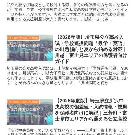
私立高校を併願校として検討する際、多くの保護者の方が気になるの
が「学費」です。公立高校に比べて私立高校は学費が高いというイメ
ージを持たれがちですが、実際には学校ごとに納付金の内訳や金額、
利用できる支援制度が大きく異なります。川越市・ふじみ...
【2026年版】埼玉県公立高校入
埼玉県公立高校入試情報
試・学校選択問題「数学・英語」
の出題傾向と夏から始める対策｜
川越・富士見エリアの保護者向け
ガイド
埼玉県の公立高校入試には、上位校が採用する「学校選択問題」があ
ります。川越高校・川越女子高校・所沢北高校などの難関校を志望す
るお子さまにとって、学校選択問題の対策は夏休み前から意識してお
くことが合格への大きな鍵となります。「共通問題と何が...
【2026年度版】埼玉県立所沢中
埼玉県公立高校入試情報
央高校の偏差値・入試情報・校風
を保護者向けに解説｜三芳町・富
士見市エリアから通える公立高校
「所沢中央高校ってどんな学校だろう」——三芳町・富士見市・ふじ