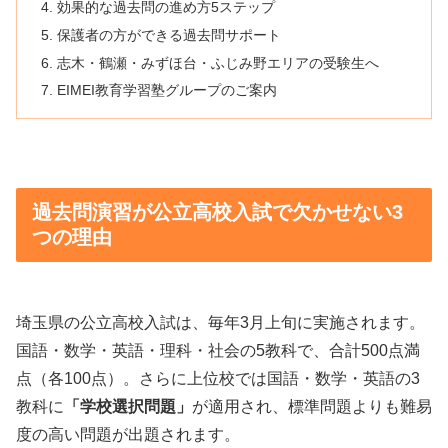
効果的な過去問の進め方5ステップ
保護者の方ができる過去問サポート
志木・鶴瀬・みずほ台・ふじみ野エリアの受験生へ
EIMEI教育学習塾グループのご案内
過去問演習が公立高校入試で欠かせない3
つの理由
埼玉県の公立高校入試は、毎年3月上旬に実施されます。
国語・数学・英語・理科・社会の5教科で、合計500点満
点（各100点）。さらに上位校では国語・数学・英語の3
教科に
「学校選択問題」
が適用され、標準問題よりも難易
度の高い問題が出題されます。