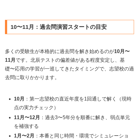
10〜11月：過去問演習スタートの目安
多くの受験生が本格的に過去問を解き始めるのが
10月〜
11月
です。北辰テストの偏差値がある程度安定し、基
礎〜応用の学習が一巡してきたタイミングで、志望校の過
去問に取りかかります。
10月
：第一志望校の直近年度を1回通しで解く（現時
点の実力チェック）
11月〜12月
：過去3〜5年分を順番に解き、弱点単元
を補強する
1月〜2月
：本番と同じ時間・環境でシミュレーショ