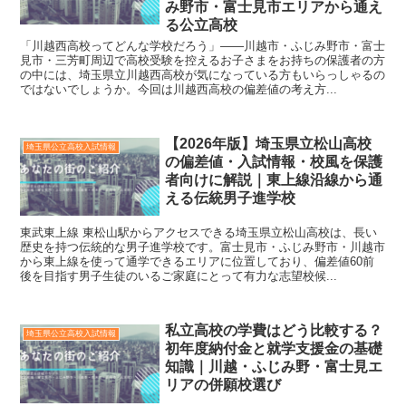
み野市・富士見市エリアから通え
る公立高校
「川越西高校ってどんな学校だろう」——川越市・ふじみ野市・富士
見市・三芳町周辺で高校受験を控えるお子さまをお持ちの保護者の方
の中には、埼玉県立川越西高校が気になっている方もいらっしゃるの
ではないでしょうか。今回は川越西高校の偏差値の考え方...
【2026年版】埼玉県立松山高校
埼玉県公立高校入試情報
の偏差値・入試情報・校風を保護
者向けに解説｜東上線沿線から通
える伝統男子進学校
東武東上線 東松山駅からアクセスできる埼玉県立松山高校は、長い
歴史を持つ伝統的な男子進学校です。富士見市・ふじみ野市・川越市
から東上線を使って通学できるエリアに位置しており、偏差値60前
後を目指す男子生徒のいるご家庭にとって有力な志望校候...
私立高校の学費はどう比較する？
埼玉県公立高校入試情報
初年度納付金と就学支援金の基礎
知識｜川越・ふじみ野・富士見エ
リアの併願校選び