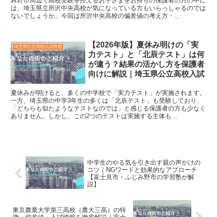
み野市周辺で高校受験を控えるお子さまをお持ちの保護者の方の中に
は、埼玉県立所沢中央高校が気になっている方もいらっしゃるのでは
ないでしょうか。今回は所沢中央高校の偏差値の考え方・...
【2026年版】夏休み明けの「実
埼玉県公立高校入試情報
力テスト」と「北辰テスト」は何
が違う？結果の活かし方を保護者
向けに解説｜埼玉県公立高校入試
夏休みが明けると、多くの中学校で「実力テスト」が実施されます。
一方、埼玉県の中学3年生の多くは「北辰テスト」も受験しており、
「どちらも似たようなテストなのでは」と感じる保護者の方も少なく
ありません。しかし、この2つのテストは実施する主体も...
中学生のやる気を引き出す親の声かけの
コツ｜NGワードと効果的なアプローチ
【富士見市・ふじみ野市の学習塾が解
説】
東京農業大学第三高校（農大三高）の特