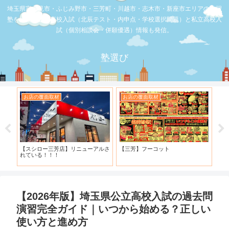
埼玉県富士見市・ふじみ野市・三芳町・川越市・志木市・新座市エリアの学習
塾を比較。公立高校入試（北辰テスト・内申点・学校選択問題）と私立高校入
試（個別相談会・併願優遇）情報も発信。
塾選び
お店の覆面取材
お店の覆面取材
お
・併
【スシロー三芳店】リニューアルさ
【三芳】フーコット
何
と申
れている！！！
「
【2026年版】埼玉県公立高校入試の過去問
演習完全ガイド｜いつから始める？正しい
使い方と進め方