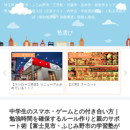
埼玉県富士見市・ふじみ野市・三芳町・川越市・志木市・新座市エリアの学習
塾を比較。公立高校入試（北辰テスト・内申点・学校選択問題）と私立高校入
試（個別相談会・併願優遇）情報も発信。
塾選び
お店の覆面取材
お店の覆面取材
お
・併
【スシロー三芳店】リニューアルさ
【三芳】フーコット
何
と申
れている！！！
「
中学生のスマホ・ゲームとの付き合い方｜
勉強時間を確保するルール作りと親のサポ
ート術【富士見市・ふじみ野市の学習塾が