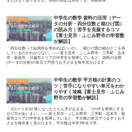
まが少なくありません。用語の暗記は得意でも、実験結果...
中学生の数学 資料の活用（デー
中学生の勉強法
タの分析・四分位数と箱ひげ図）
の読み方｜苦手を克服するコツ
【富士見市・ふじみ野市の学習塾
が解説】
「四分位数って結局何を求めればいいの」「箱ひげ図の箱がどこを表
しているのかわからない」——富士見市・ふじみ野市・三芳町・志木
市・新座市・川越市エリアの中学生を指導していると、資料の活用
(データの分析)の単元で戸惑うお子さまを毎年見かけます...
中学生の数学 平方根の計算のコ
中学生の勉強法
ツ｜苦手になりやすい単元をわか
りやすく攻略【富士見市・ふじみ
野市の学習塾が解説】
「√(ルート)の計算になったとたん手が止まる」「√の中を簡単にする
やり方があいまい」——富士見市・ふじみ野市・三芳町・志木市・新
座市エリアの中学生を指導していると、平方根の単元でつまずくお子
さまを毎年多く見かけます。平方根は中学3年生で学...