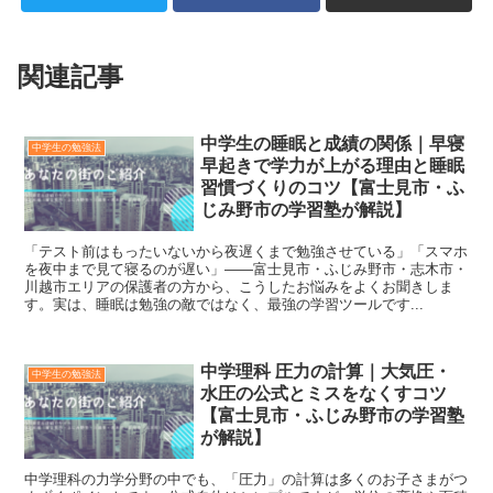
関連記事
中学生の睡眠と成績の関係｜早寝
中学生の勉強法
早起きで学力が上がる理由と睡眠
習慣づくりのコツ【富士見市・ふ
じみ野市の学習塾が解説】
「テスト前はもったいないから夜遅くまで勉強させている」「スマホ
を夜中まで見て寝るのが遅い」――富士見市・ふじみ野市・志木市・
川越市エリアの保護者の方から、こうしたお悩みをよくお聞きしま
す。実は、睡眠は勉強の敵ではなく、最強の学習ツールです...
中学理科 圧力の計算｜大気圧・
中学生の勉強法
水圧の公式とミスをなくすコツ
【富士見市・ふじみ野市の学習塾
が解説】
中学理科の力学分野の中でも、「圧力」の計算は多くのお子さまがつ