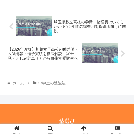
埼玉県私立高校の学費・諸経費はいくら
かかる？3年間の総費用を保護者向けに解
説
【2026年度版】川越女子高校の偏差値・
入試情報・進学実績を徹底解説｜富士
見・ふじみ野エリアから目指す受験生へ
ホーム
中学生の勉強法
塾選び
© 2021-2026 塾選び.