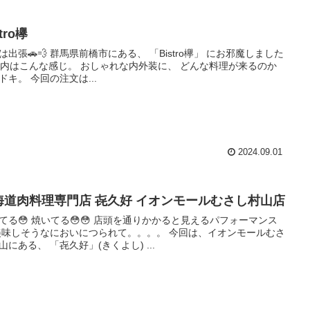
stro欅
は出張🚗💨 群馬県前橋市にある、 「Bistro欅」 にお邪魔しました
店内はこんな感じ。 おしゃれな内外装に、 どんな料理が来るのか
ドキ。 今回の注文は...
2024.09.01
海道肉料理専門店 㐂久好 イオンモールむさし村山店
てる😳 焼いてる😳😳 店頭を通りかかると見えるパフォーマンス
美味しそうなにおいにつられて。。。。 今回は、イオンモールむさ
山にある、 「㐂久好」(きくよし) ...