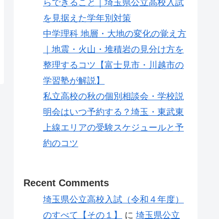
らできること｜埼玉県公立高校入試
を見据えた学年別対策
中学理科 地層・大地の変化の覚え方
｜地震・火山・堆積岩の見分け方を
整理するコツ【富士見市・川越市の
学習塾が解説】
私立高校の秋の個別相談会・学校説
明会はいつ予約する？埼玉・東武東
上線エリアの受験スケジュールと予
約のコツ
Recent Comments
埼玉県公立高校入試（令和４年度）
のすべて【その１】
に
埼玉県公立