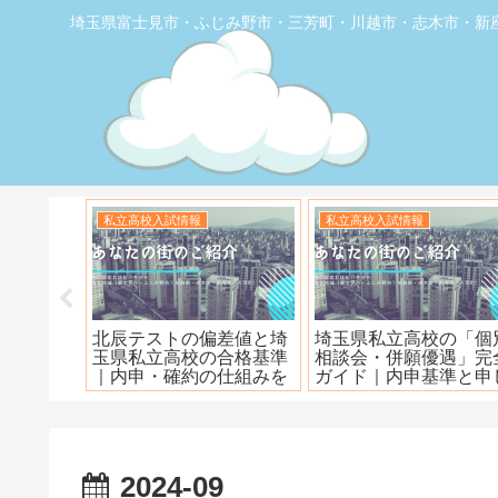
埼玉県富士見市・ふじみ野市・三芳町・川越市・志木市・新
お店の覆面取材
お店の覆面取材
食堂】優し
【トナリエふじみ野】ワ
【新座】日曜ロピア
フェ
ンダーステーキ🥩😋
2024-09