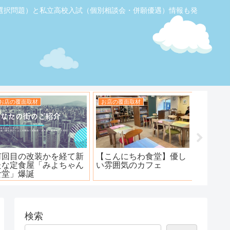
選択問題）と私立高校入試（個別相談会・併願優遇）情報も発
お店の覆面取材
お店の覆面取材
お店の覆
【ふじみ野】素敵なステ
ハンバーグ工房 川越新河
海鮮居
ーキ！ワンダーステー
岸店
キ！
検索