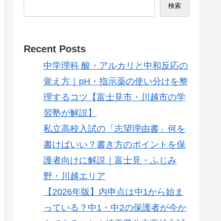
検索
Recent Posts
中学理科 酸・アルカリと中和反応の
覚え方｜pH・指示薬の使い分けを整
理するコツ【富士見市・川越市の学
習塾が解説】
私立高校入試の「志望理由書」何を
書けばいい？書き方のポイントを保
護者向けに解説｜富士見・ふじみ
野・川越エリア
【2026年版】内申点は中1から始ま
っている？中1・中2の保護者が今か