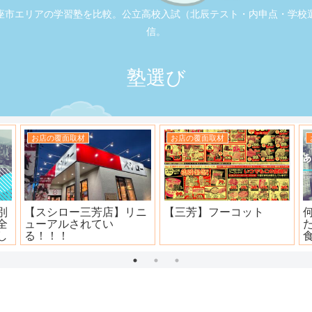
座市エリアの学習塾を比較。公立高校入試（北辰テスト・内申点・学校
信。
塾選び
お店の覆面取材
お店の覆面取材
寿司
大衆焼肉ホール ニュー宝
地元本格寿司屋。おり
島
田。