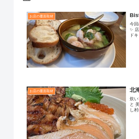
Bi
お店の覆面取材
今回
✨ 
ドキ
北
お店の覆面取材
炊い
と 
し村