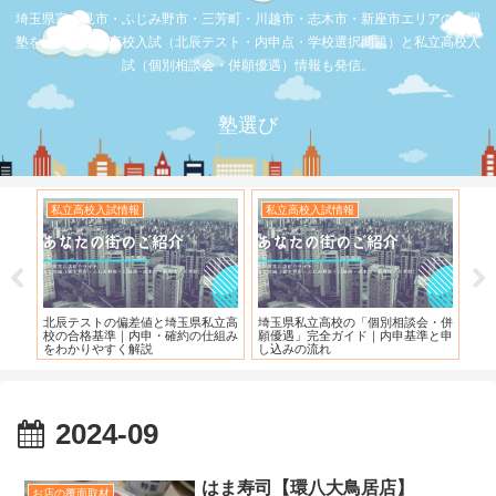
埼玉県富士見市・ふじみ野市・三芳町・川越市・志木市・新座市エリアの学習
塾を比較。公立高校入試（北辰テスト・内申点・学校選択問題）と私立高校入
試（個別相談会・併願優遇）情報も発信。
塾選び
私立高校入試情報
私立高校入試情報
お
度）
北辰テストの偏差値と埼玉県私立高
埼玉県私立高校の「個別相談会・併
【
校の合格基準｜内申・確約の仕組み
願優遇」完全ガイド｜内申基準と申
れ
をわかりやすく解説
し込みの流れ
2024-09
はま寿司【環八大鳥居店】
お店の覆面取材