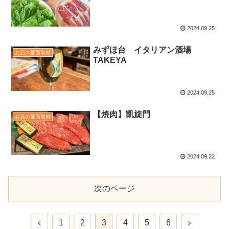
2024.09.25
みずほ台 イタリアン酒場
お店の覆面取材
TAKEYA
2024.09.25
【焼肉】凱旋門
お店の覆面取材
2024.09.22
次のページ
1
2
3
4
5
6