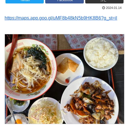
Twitter
Facebook
コピー
2024.01.14
https://maps.app.goo.gl/uMF8b48kN5b9HK8B6?g_st=il