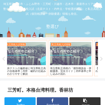
埼玉県富士見市・ふじみ野市・三芳町・川越市・志木市・新座市エリアの学習
塾を比較。公立高校入試（北辰テスト・内申点・学校選択問題）と私立高校入
試（個別相談会・併願優遇）情報も発信。
塾選び
お店の覆面取材
お店の覆面取材
お
・併
【スシロー三芳店】リニューアルさ
【三芳】フーコット
何
と申
れている！！！
「
三芳町。本格台湾料理。香林坊