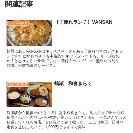
関連記事
【子連れランチ】VANSAN
お店の覆面取材
朝霞にあるVANSANはキッズスペースがあり子連れ向きのレストラ
ンです✨ ピザもパスタも本格的✨ キッズプレートも、キッズなの
か？と思うくらい豪華でした✨ 前はキッズドリンク無料だったり、
前掛けや離乳食のサービス...
鶴瀬 和食きらく
お店の覆面取材
鶴瀬駅から徒歩5分のところにある和食きらく。地元の方で賑わう和
食屋さんだ。外観はやや敷居が高いように見えるが、一見さんでも大
歓迎してくれるお店。ぜひ覗いてみて欲しい。 ここは毎日、日替り
定食を提供していて、1,000円ぽっきりで美味...