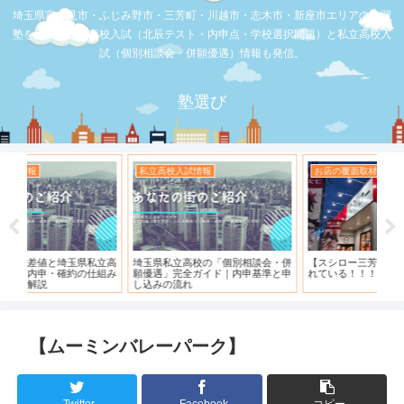
埼玉県富士見市・ふじみ野市・三芳町・川越市・志木市・新座市エリアの学習
塾を比較。公立高校入試（北辰テスト・内申点・学校選択問題）と私立高校入
試（個別相談会・併願優遇）情報も発信。
塾選び
お店の覆面取材
お店の覆面取材
お
・併
【スシロー三芳店】リニューアルさ
【三芳】フーコット
何
と申
れている！！！
「
【ムーミンバレーパーク】