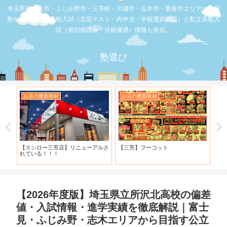
埼玉県富士見市・ふじみ野市・三芳町・川越市・志木市・新座市エリアの学習
塾を比較。公立高校入試（北辰テスト・内申点・学校選択問題）と私立高校入
試（個別相談会・併願優遇）情報も発信。
塾選び
お店の覆面取材
お店の覆面取材
お
・併
【スシロー三芳店】リニューアルさ
【三芳】フーコット
何
と申
れている！！！
「
【2026年度版】埼玉県立所沢北高校の偏差
値・入試情報・進学実績を徹底解説｜富士
見・ふじみ野・志木エリアから目指す公立