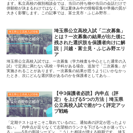
ます。私立高校の個別相談会では、当日の持ち物や当日の会話だけで
併願校が決まるわけではなく、実は夏休み中の情報収集や準備の質が
大きく影響します。この記事では、富士見市・ふじみ野市...
埼玉県公立高校入試「二次募集」
埼玉県公立高校入試情報
とは？一次募集の結果が出た後に
残された選択肢を保護者向けに解
説｜川越・富士見・ふじみ野エリ
ア
埼玉県公立高校入試では、一次募集（学力検査を中心とした通常の入
試）で定員に満たない高校・学科がある場合、追加で「二次募集」が
実施されることがあります。一次募集の結果が思うようにいかなかっ
たとき、次にどんな選択肢があるのかを保護者としてあら...
【中3保護者必読】内申点（評
埼玉県公立高校入試情報
定）を上げる5つの方法｜埼玉県
公立高校入試で差がつく評定アッ
プ戦略
「定期テストはそこそこ取れているのに、通知表の評定が思ったより
低い」「内申点が足りなくて志望校のランクを下げるべきか迷ってい
る」——5月の面談シーズン、こうした相談が増える時期です。 埼玉