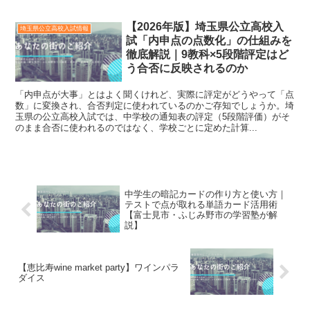
【2026年版】埼玉県公立高校入
埼玉県公立高校入試情報
試「内申点の点数化」の仕組みを
徹底解説｜9教科×5段階評定はど
う合否に反映されるのか
「内申点が大事」とはよく聞くけれど、実際に評定がどうやって「点
数」に変換され、合否判定に使われているのかご存知でしょうか。埼
玉県の公立高校入試では、中学校の通知表の評定（5段階評価）がそ
のまま合否に使われるのではなく、学校ごとに定めた計算...
中学生の暗記カードの作り方と使い方｜
テストで点が取れる単語カード活用術
【富士見市・ふじみ野市の学習塾が解
説】
【恵比寿wine market party】ワインパラ
ダイス