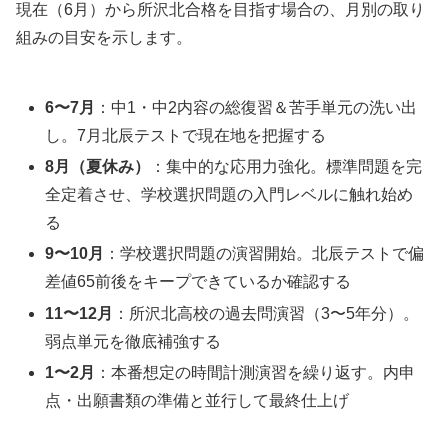
現在（6月）から所沢北合格を目指す場合の、月別の取り
組みの目安を示します。
6〜7月
：中1・中2内容の総復習＆苦手単元の洗い出
し。7月北辰テストで現在地を把握する
8月（夏休み）
：集中的な応用力強化。標準問題を完
全定着させ、学校選択問題の入門レベルに触れ始め
る
9〜10月
：学校選択問題の演習開始。北辰テストで偏
差値65前後をキープできているか確認する
11〜12月
：所沢北高校の過去問演習（3〜5年分）。
弱点単元を徹底補強する
1〜2月
：本番想定の時間計測演習を繰り返す。内申
点・出願書類の準備と並行して最終仕上げ