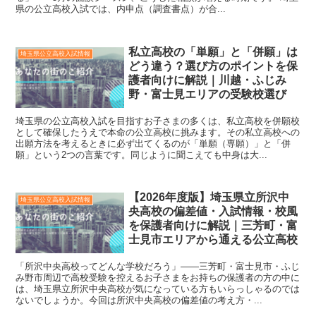
県の公立高校入試では、内申点（調査書点）が合...
私立高校の「単願」と「併願」は
埼玉県公立高校入試情報
どう違う？選び方のポイントを保
護者向けに解説｜川越・ふじみ
野・富士見エリアの受験校選び
埼玉県の公立高校入試を目指すお子さまの多くは、私立高校を併願校
として確保したうえで本命の公立高校に挑みます。その私立高校への
出願方法を考えるときに必ず出てくるのが「単願（専願）」と「併
願」という2つの言葉です。同じように聞こえても中身は大...
【2026年度版】埼玉県立所沢中
埼玉県公立高校入試情報
央高校の偏差値・入試情報・校風
を保護者向けに解説｜三芳町・富
士見市エリアから通える公立高校
「所沢中央高校ってどんな学校だろう」——三芳町・富士見市・ふじ
み野市周辺で高校受験を控えるお子さまをお持ちの保護者の方の中に
は、埼玉県立所沢中央高校が気になっている方もいらっしゃるのでは
ないでしょうか。今回は所沢中央高校の偏差値の考え方・...