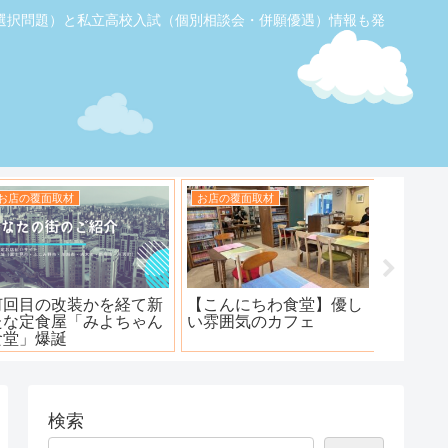
選択問題）と私立高校入試（個別相談会・併願優遇）情報も発
お店の覆面取材
お店の覆面取材
お店の覆
【ふじみ野】素敵なステ
ハンバーグ工房 川越新河
海鮮居酒
ーキ！ワンダーステー
岸店
キ！
検索