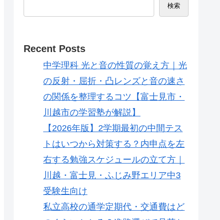
検索
Recent Posts
中学理科 光と音の性質の覚え方｜光
の反射・屈折・凸レンズと音の速さ
の関係を整理するコツ【富士見市・
川越市の学習塾が解説】
【2026年版】2学期最初の中間テス
トはいつから対策する？内申点を左
右する勉強スケジュールの立て方｜
川越・富士見・ふじみ野エリア中3
受験生向け
私立高校の通学定期代・交通費はど