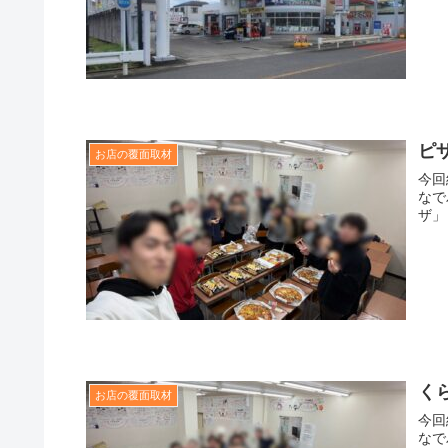
ピ
お店の覆面取材
今回
なで
ザ」
く
お店の覆面取材
今回
なで