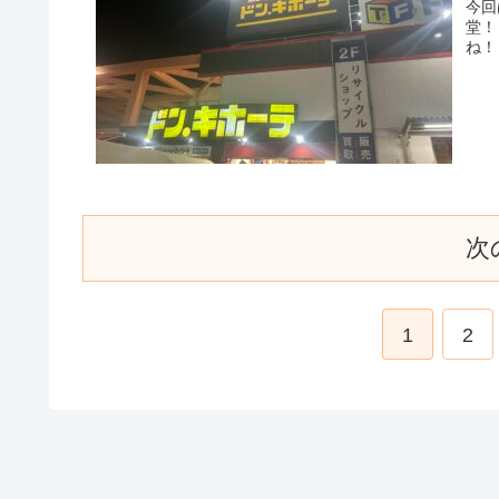
今回
堂！
ね！
次
1
2