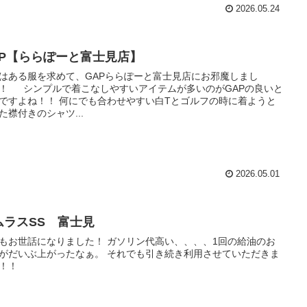
2026.05.24
AP【ららぽーと富士見店】
はある服を求めて、GAPららぽーと富士見店にお邪魔しまし
！ シンプルで着こなしやすいアイテムが多いのがGAPの良いと
ですよね！！ 何にでも合わせやすい白Tとゴルフの時に着ようと
た襟付きのシャツ...
2026.05.01
ムラスSS 富士見
もお世話になりました！ ガソリン代高い、、、、1回の給油のお
がだいぶ上がったなぁ。 それでも引き続き利用させていただきま
が！！