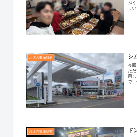
ぷく
しい.
シ
お店の覆面取材
今回
ただ
用し
で、
ド
お店の覆面取材