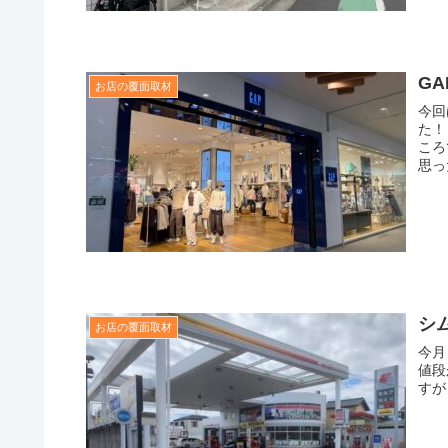
G
お店の覆面取材
今回
た！
ころ
思っ
シ
お店の覆面取材
今月
値段
す