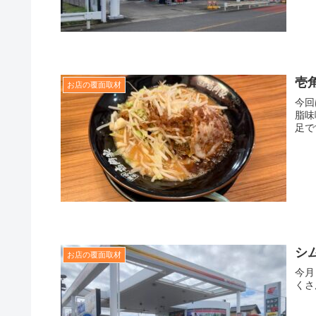
壱
お店の覆面取材
今回
脂味
足で
シ
お店の覆面取材
今月
くさ