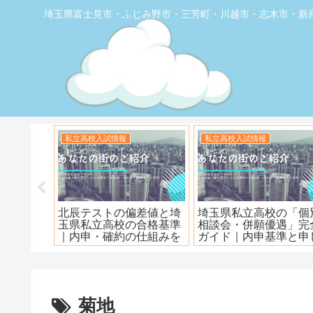
埼玉県富士見市・ふじみ野市・三芳町・川越市・志木市・新
お店の覆面取材
お店の覆面取材
堂】優し
【トナリエふじみ野】ワ
【新座】日曜ロピア寿
ェ
ンダーステーキ🥩😋
菊地