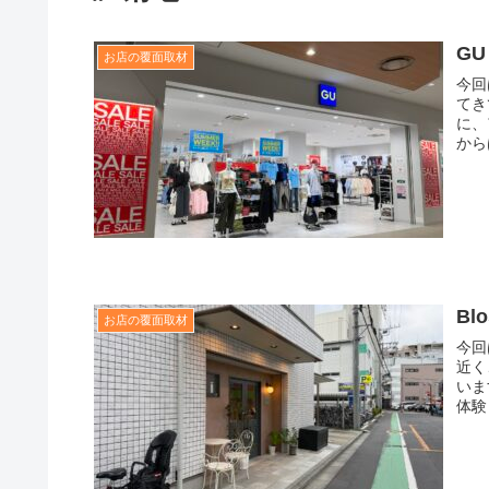
G
お店の覆面取材
今回
てき
に、
からは
Bl
お店の覆面取材
今回
近く
いま
体験し