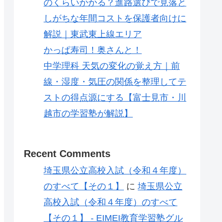
のくらいかかる？進路選びで見落と
しがちな年間コストを保護者向けに
解説｜東武東上線エリア
かっぱ寿司！奥さんと！
中学理科 天気の変化の覚え方｜前
線・湿度・気圧の関係を整理してテ
ストの得点源にする【富士見市・川
越市の学習塾が解説】
Recent Comments
埼玉県公立高校入試（令和４年度）
のすべて【その１】
に
埼玉県公立
高校入試（令和４年度）のすべて
【その１】 - EIMEI教育学習塾グル