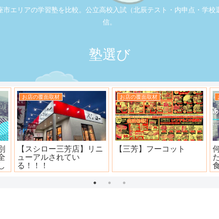
座市エリアの学習塾を比較。公立高校入試（北辰テスト・内申点・学校
信。
塾選び
お店の覆面取材
お店の覆面取材
司
大衆焼肉ホール ニュー宝
地元本格寿司屋。おり
島
田。