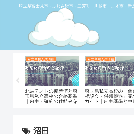
埼玉県富士見市・ふじみ野市・三芳町・川越市・志木市・新
お店の覆面取材
お店の覆面取材
堂】優し
【トナリエふじみ野】ワ
【新座】日曜ロピア寿
ェ
ンダーステーキ🥩😋
沼田