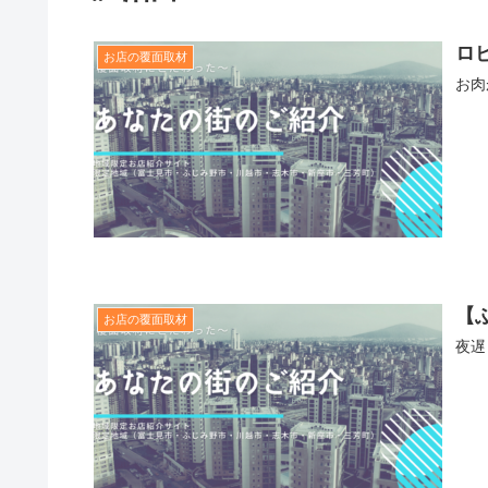
ロ
お店の覆面取材
お肉
【
お店の覆面取材
夜遅