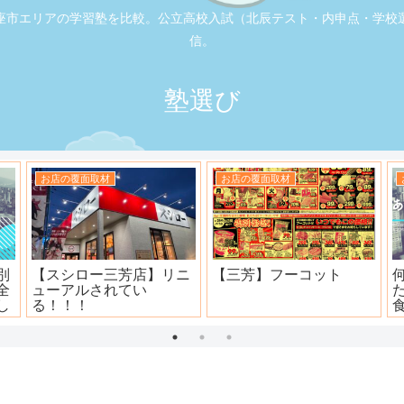
座市エリアの学習塾を比較。公立高校入試（北辰テスト・内申点・学校
信。
塾選び
お店の覆面取材
お店の覆面取材
司
大衆焼肉ホール ニュー宝
地元本格寿司屋。おり
島
田。