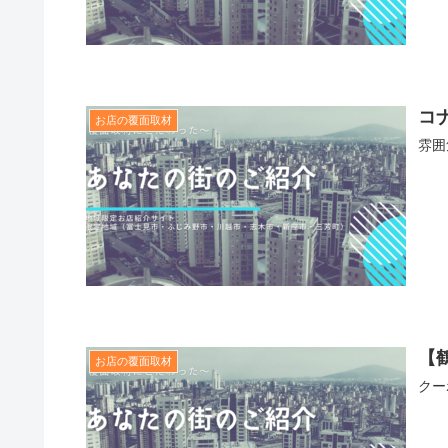
コ
お店の覆面取材
雰囲
【
お店の覆面取材
クー