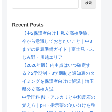
検索
Recent Posts
【中2保護者向け】私立高校受験、
今から意識しておきたいこと｜中3
までの逆算準備ガイド｜富士見・ふ
じみ野・川越エリア
【2026年版】内申点はいつ確定す
る？2学期制・3学期制と通知表のタ
イミングを保護者向けに解説｜埼玉
県公立高校入試
中学理科 酸・アルカリと中和反応の
覚え方｜pH・指示薬の使い分けを整