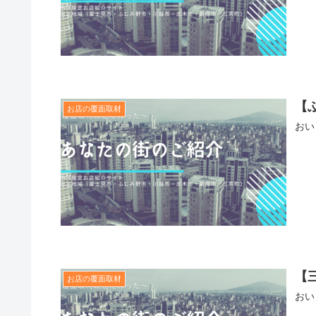
【
お店の覆面取材
おい
【
お店の覆面取材
おい