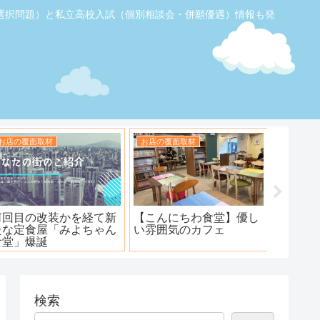
選択問題）と私立高校入試（個別相談会・併願優遇）情報も発
お店の覆面取材
お店の覆面取材
お店の覆
【ふじみ野】素敵なステ
ハンバーグ工房 川越新河
海鮮居酒
ーキ！ワンダーステー
岸店
キ！
検索