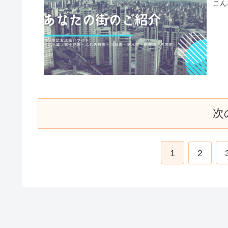
こん
次
1
2