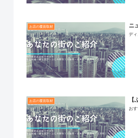
ニ
お店の覆面取材
ディ
【
お店の覆面取材
おす