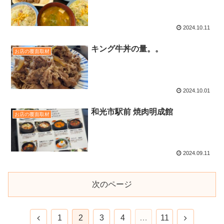
2024.10.11
キング牛丼の量。。
お店の覆面取材
2024.10.01
和光市駅前 焼肉明成館
お店の覆面取材
2024.09.11
次のページ
1
2
3
4
…
11