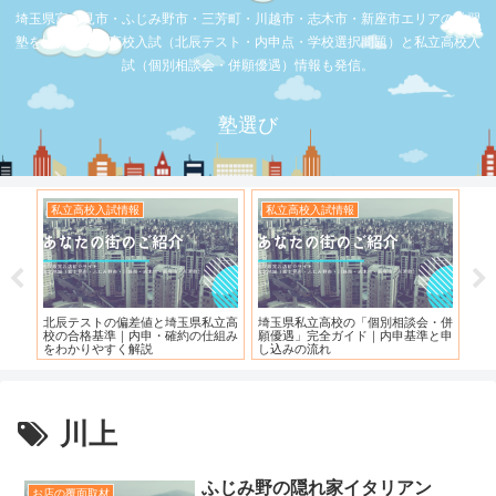
埼玉県富士見市・ふじみ野市・三芳町・川越市・志木市・新座市エリアの学習
塾を比較。公立高校入試（北辰テスト・内申点・学校選択問題）と私立高校入
試（個別相談会・併願優遇）情報も発信。
塾選び
私立高校入試情報
私立高校入試情報
お
度）
北辰テストの偏差値と埼玉県私立高
埼玉県私立高校の「個別相談会・併
【
校の合格基準｜内申・確約の仕組み
願優遇」完全ガイド｜内申基準と申
れ
をわかりやすく解説
し込みの流れ
川上
ふじみ野の隠れ家イタリアン
お店の覆面取材