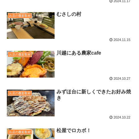
2024.11.17
むさしの村
お店の覆面取材
2024.11.15
川越にある農家cafe
お店の覆面取材
2024.10.27
みずほ台に新しくできたお好み焼
お店の覆面取材
き
2024.10.22
松屋でロカボ！
お店の覆面取材