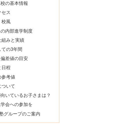
高校の基本情報
クセス
・校風
への内部進学制度
仕組みと実績
しての3年間
辰偏差値の目安
と日程
の参考値
について
が向いているお子さまは？
見学会への参加を
学習塾グループのご案内