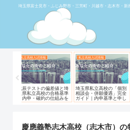
埼玉県富士見市・ふじみ野市・三芳町・川越市・志木市・新
お店の覆面取材
お店の覆面取材
堂】優し
【トナリエふじみ野】ワ
【新座】日曜ロピア寿
ェ
ンダーステーキ🥩😋
慶應義塾志木高校（志木市）の