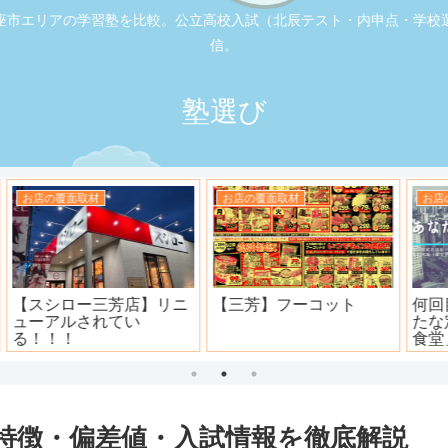
座市エリアの学習塾を比較。公立高校入試（北辰テスト・内申点・学校
信。
塾選び
お店の覆面取材
お店の覆面取材
司
大衆焼肉ホール ニュー宝
地元本格寿司屋。おり
島
田。
特徴・偏差値・入試情報を徹底解説