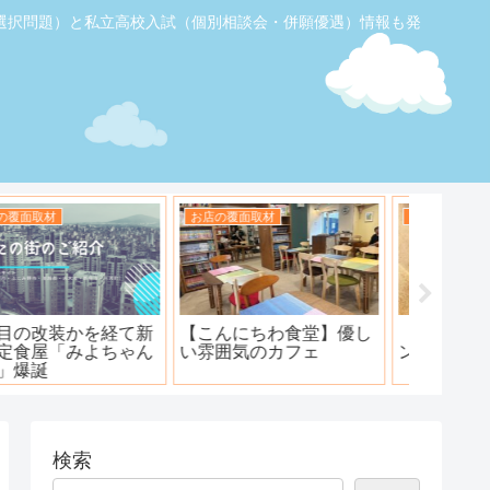
選択問題）と私立高校入試（個別相談会・併願優遇）情報も発
お店の覆面取材
お店の覆面取材
お店の覆
【ふじみ野】素敵なステ
ハンバーグ工房 川越新河
海鮮居酒
ーキ！ワンダーステー
岸店
キ！
検索