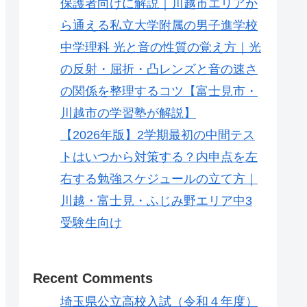
保護者向けに解説｜川越市エリアか
ら通える私立大学附属の男子進学校
中学理科 光と音の性質の覚え方｜光
の反射・屈折・凸レンズと音の速さ
の関係を整理するコツ【富士見市・
川越市の学習塾が解説】
【2026年版】2学期最初の中間テス
トはいつから対策する？内申点を左
右する勉強スケジュールの立て方｜
川越・富士見・ふじみ野エリア中3
受験生向け
Recent Comments
埼玉県公立高校入試（令和４年度）