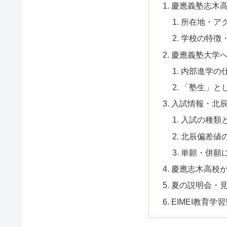
慶應義塾志木
所在地・ア
学校の特徴
慶應義塾大学
内部進学の
「塾生」と
入試情報・北
入試の種類
北辰偏差値
単願・併願
慶應志木高校
夏の説明会・
EIMEI教育