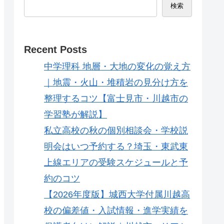
検索
Recent Posts
中学理科 地層・大地の変化の覚え方
｜地震・火山・堆積岩の見分け方を
整理するコツ【富士見市・川越市の
学習塾が解説】
私立高校の秋の個別相談会・学校説
明会はいつ予約する？埼玉・東武東
上線エリアの受験スケジュールと予
約のコツ
【2026年度版】城西大学付属川越高
校の偏差値・入試情報・進学実績を