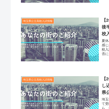
【
埼玉県公立高校入試情報
後
校
夏休
感じ
校入
否に
【
埼玉県公立高校入試情報
し
県
埼玉
て受
ら、