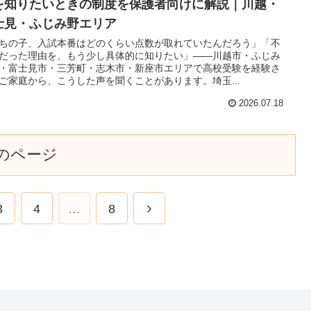
を知りたいときの制度を保護者向けに解説｜川越・
士見・ふじみ野エリア
ちの子、入試本番はどのくらい点数が取れていたんだろう」「不
だった理由を、もう少し具体的に知りたい」——川越市・ふじみ
・富士見市・三芳町・志木市・新座市エリアで高校受験を経験さ
ご家庭から、こうした声を聞くことがあります。埼玉...
2026.07.18
のページ
3
4
…
8