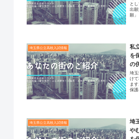
とし
出願
願」
私
埼玉県公立高校入試情報
を
の
埼玉
けて
ます
保護
埼
埼玉県公立高校入試情報
や