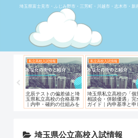
埼玉県富士見市・ふじみ野市・三芳町・川越市・志木市・新
お店の覆面取材
お店の覆面取材
堂】優し
【トナリエふじみ野】ワ
【新座】日曜ロピア寿
ェ
ンダーステーキ🥩😋
埼玉県公立高校入試情報