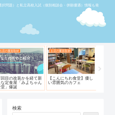
選択問題）と私立高校入試（個別相談会・併願優遇）情報も発
お店の覆面取材
お店の覆面取材
お店の覆
【ふじみ野】素敵なステ
ハンバーグ工房 川越新河
海鮮居酒
ーキ！ワンダーステー
岸店
キ！
検索