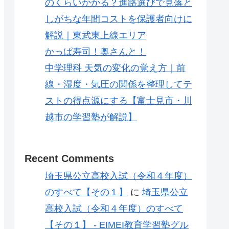
のくらいかかる？進路選びで見落と
しがちな年間コストを保護者向けに
解説｜東武東上線エリア
かっぱ寿司！奥さんと！
中学理科 天気の変化の覚え方｜前
線・湿度・気圧の関係を整理してテ
ストの得点源にする【富士見市・川
越市の学習塾が解説】
Recent Comments
埼玉県公立高校入試（令和４年度）
のすべて【その１】
に
埼玉県公立
高校入試（令和４年度）のすべて
【その１】 - EIMEI教育学習塾グル