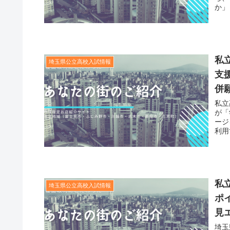
か」
私
埼玉県公立高校入試情報
支
併
私立
が「
ージ
利用
私
埼玉県公立高校入試情報
ポ
見
埼玉