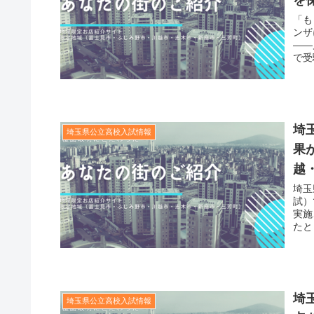
を
「も
ンザ
——
で受
埼
埼玉県公立高校入試情報
果
越
埼玉
試）
実施
たと
埼
埼玉県公立高校入試情報