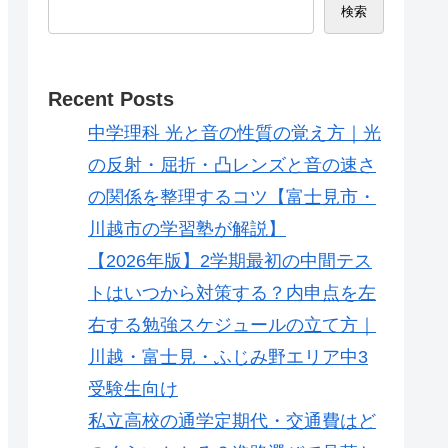
検索
Recent Posts
中学理科 光と音の性質の覚え方｜光
の反射・屈折・凸レンズと音の速さ
の関係を整理するコツ【富士見市・
川越市の学習塾が解説】
【2026年版】2学期最初の中間テス
トはいつから対策する？内申点を左
右する勉強スケジュールの立て方｜
川越・富士見・ふじみ野エリア中3
受験生向け
私立高校の通学定期代・交通費はど