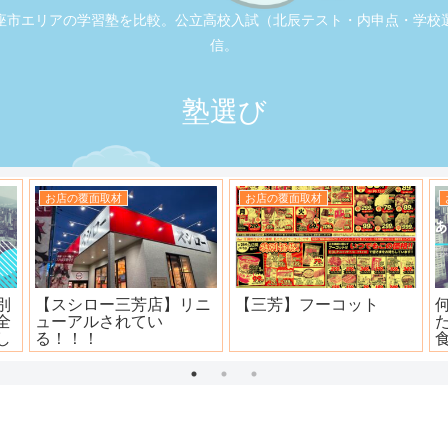
座市エリアの学習塾を比較。公立高校入試（北辰テスト・内申点・学校
信。
塾選び
お店の覆面取材
お店の覆面取材
司
大衆焼肉ホール ニュー宝
地元本格寿司屋。おり
島
田。