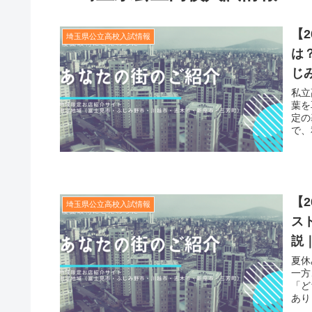
【
埼玉県公立高校入試情報
は
じ
私立
葉を
定の
で、
【
埼玉県公立高校入試情報
ス
説
夏休
一方
「ど
あり