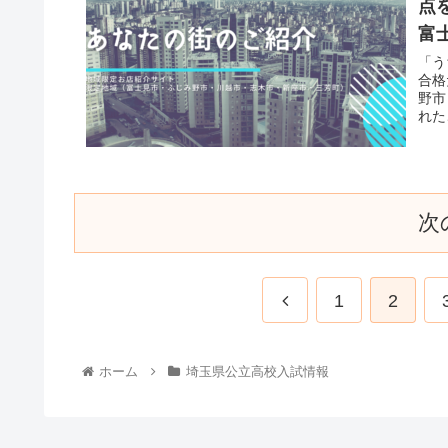
点
富
「う
合格
野市
れた
次
1
2
ホーム
埼玉県公立高校入試情報