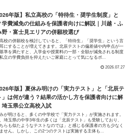
2026年版】私立高校の「特待生・奨学生制度」と
？学費減免の仕組みを保護者向けに解説｜川越・ふ
み野・富士見エリアの併願校選び
高校の併願校を検討していると、「特待生」「奨学生」という言
耳にすることが増えてきます。北辰テストの偏差値や内申点が一
基準を満たすと、入学金や授業料の一部・全額が減免される制度
私立の学費負担を抑えたいご家庭にとって気になるポ...
2026.07.27
2026年版】夏休み明けの「実力テスト」と「北辰テ
ト」は何が違う？結果の活かし方を保護者向けに解
｜埼玉県公立高校入試
みが明けると、多くの中学校で「実力テスト」が実施されます。
、埼玉県の中学3年生の多くは「北辰テスト」も受験しており、
ちらも似たようなテストなのでは」と感じる保護者の方も少なく
ません。しかし、この2つのテストは実施する主体も...