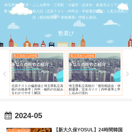
埼玉県富士見市・ふじみ野市・三芳町・川越市・志木市・新座市エリアの学習
塾を比較。公立高校入試（北辰テスト・内申点・学校選択問題）と私立高校入
試（個別相談会・併願優遇）情報も発信。
塾選び
私立高校入試情報
私立高校入試情報
お
度）
北辰テストの偏差値と埼玉県私立高
埼玉県私立高校の「個別相談会・併
【
校の合格基準｜内申・確約の仕組み
願優遇」完全ガイド｜内申基準と申
れ
をわかりやすく解説
し込みの流れ
2024-05
【新大久保YOSUL】24時間韓国
お店の覆面取材