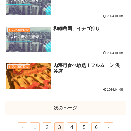
2024.04.08
和銅農園。イチゴ狩り
お店の覆面取材
2024.04.08
肉寿司食べ放題！フルムーン 渋
お店の覆面取材
谷店！
2024.04.08
次のページ
1
2
3
4
5
6