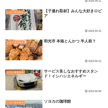
2024.04.21
【子連れ取材】みんな大好きロピ
お店の覆面取材
ア
2024.04.15
和光市 本格とんかつ 半人前？
お店の覆面取材
2024.04.12
サービス良しなおすすめスタン
お店の覆面取材
ド！イシハシエネルギー
2024.04.08
ソヨカの珈琲館
お店の覆面取材