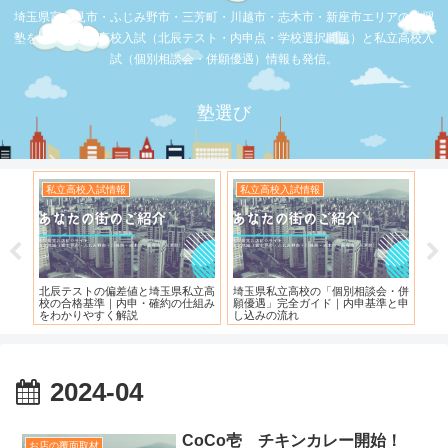
埼玉県富士見市・ふじみ野市・三芳町・川越市・志木市・新座市エリアの学習
塾を比較。公立高校入試（北辰テスト・内申点・学校選択問題）と私立高校入
試（個別相談会・併願優遇）情報も発信。
塾選び
私立高校入試情報
私立高校入試情報
お
度）
北辰テストの偏差値と埼玉県私立高
埼玉県私立高校の「個別相談会・併
【
校の合格基準｜内申・確約の仕組み
願優遇」完全ガイド｜内申基準と申
れ
をわかりやすく解説
し込みの流れ
2024-04
CoCo壱 チキンカレー開始！
お店の覆面取材