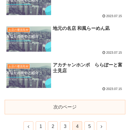
2023.07.15
地元の名店 和風らーめん凪
お店の覆面取材
2023.07.15
アカチャンホンポ ららぽーと富
お店の覆面取材
士見店
2023.07.15
次のページ
1
2
3
4
5