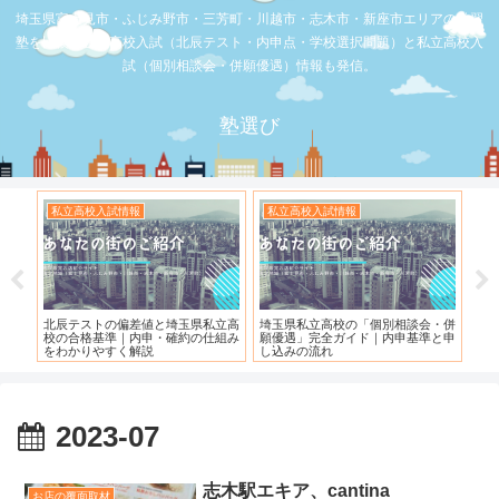
埼玉県富士見市・ふじみ野市・三芳町・川越市・志木市・新座市エリアの学習
塾を比較。公立高校入試（北辰テスト・内申点・学校選択問題）と私立高校入
試（個別相談会・併願優遇）情報も発信。
塾選び
私立高校入試情報
私立高校入試情報
お
度）
北辰テストの偏差値と埼玉県私立高
埼玉県私立高校の「個別相談会・併
【
校の合格基準｜内申・確約の仕組み
願優遇」完全ガイド｜内申基準と申
れ
をわかりやすく解説
し込みの流れ
2023-07
志木駅エキア、cantina
お店の覆面取材