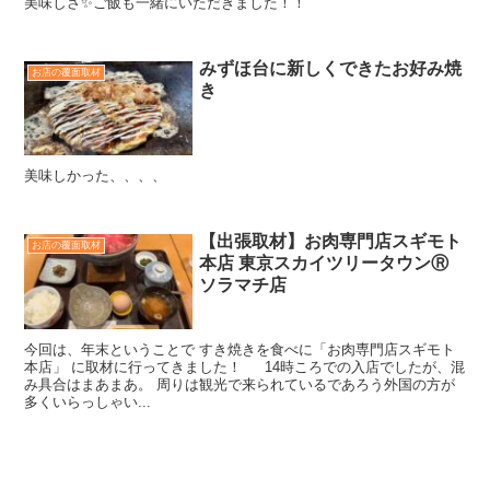
美味しさ✨ご飯も一緒にいただきました！！
みずほ台に新しくできたお好み焼
お店の覆面取材
き
美味しかった、、、、
【出張取材】お肉専門店スギモト
お店の覆面取材
本店 東京スカイツリータウンⓇ
ソラマチ店
今回は、年末ということで すき焼きを食べに「お肉専門店スギモト
本店」 に取材に行ってきました！ 14時ころでの入店でしたが、混
み具合はまあまあ。 周りは観光で来られているであろう外国の方が
多くいらっしゃい...