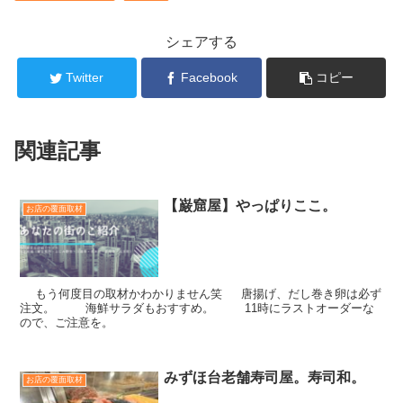
シェアする
Twitter
Facebook
コピー
関連記事
【巌窟屋】やっぱりここ。
お店の覆面取材
もう何度目の取材かわかりません笑 唐揚げ、だし巻き卵は必ず
注文。 海鮮サラダもおすすめ。 11時にラストオーダーな
ので、ご注意を。
みずほ台老舗寿司屋。寿司和。
お店の覆面取材