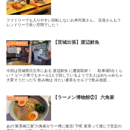
ファミリーでも入りやすい回転しないお寿司屋さん。 店員さんもフ
レンドリーで良い空間でした！
【茨城出張】渡辺鮮魚
お店の覆面取材
今回は茨城県日立市にある 渡辺鮮魚 に覆面取材！ 駐車場5台くら
い？ ピーク帯でもホール1人で回しているようで主人はめちゃめちゃ
大変そうだった💦 飲み物は 冷たい麦茶をセルフで飲み放題...
【ラーメン博物館②】 六角家
お店の覆面取材
あの“家系御三家”六角家がラー博に復活! THE 家系って感じで安定の