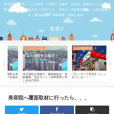
埼玉県富士見市・ふじみ野市・三芳町・川越市・志木市・新座市エリアの学習
塾を比較。公立高校入試（北辰テスト・内申点・学校選択問題）と私立高校入
試（個別相談会・併願優遇）情報も発信。
塾選び
お店の覆面取材
お店の覆面取材
お
・併
【スシロー三芳店】リニューアルさ
【三芳】フーコット
何
と申
れている！！！
「
美容院へ覆面取材に行ったら、、、