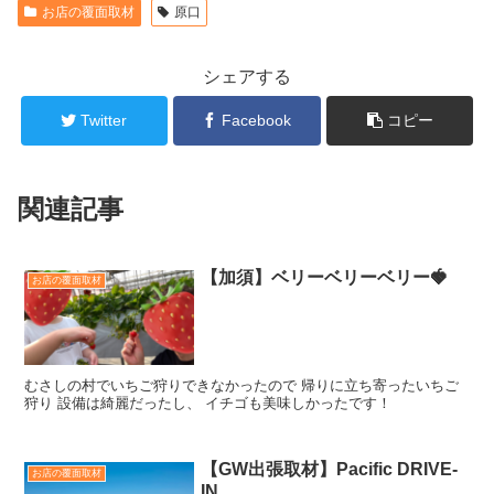
お店の覆面取材
原口
シェアする
Twitter
Facebook
コピー
関連記事
【加須】ベリーベリーベリー🍓
お店の覆面取材
むさしの村でいちご狩りできなかったので 帰りに立ち寄ったいちご
狩り 設備は綺麗だったし、 イチゴも美味しかったです！
【GW出張取材】Pacific DRIVE-
お店の覆面取材
IN