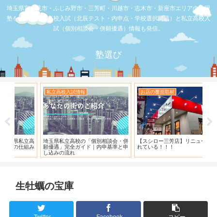
埼玉県富士見市・ふじみ野市・三芳町・川越市・志木市・新座市エリアの学習
塾を比較。公立高校入試（北辰テスト・内申点・学校選択問題）と私立高校入
試（個別相談会・併願優遇）情報も発信。
塾選び
お店の覆面取材
お店の覆面取材
お
・併
【スシロー三芳店】リニューアルさ
【三芳】フーコット
何
と申
れている！！！
「
生牡蠣の宝庫