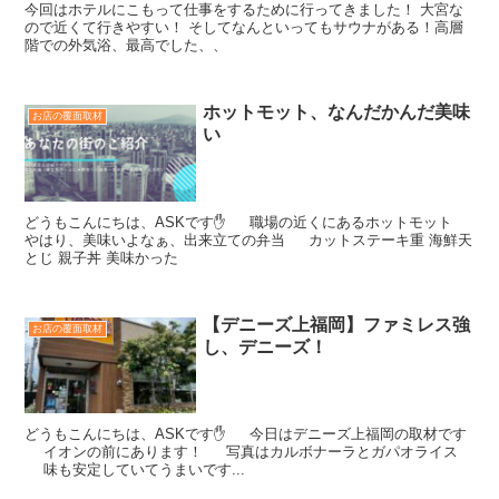
今回はホテルにこもって仕事をするために行ってきました！ 大宮な
ので近くて行きやすい！ そしてなんといってもサウナがある！高層
階での外気浴、最高でした、、
ホットモット、なんだかんだ美味
お店の覆面取材
い
どうもこんにちは、ASKです✋ 職場の近くにあるホットモット
やはり、美味いよなぁ、出来立ての弁当 カットステーキ重 海鮮天
とじ 親子丼 美味かった
【デニーズ上福岡】ファミレス強
お店の覆面取材
し、デニーズ！
どうもこんにちは、ASKです✋️ 今日はデニーズ上福岡の取材です
イオンの前にあります！ 写真はカルボナーラとガパオライス
味も安定していてうまいです...