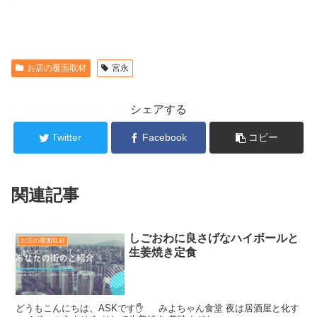
お店の覆面取材
宮永
シェアする
Twitter
Facebook
コピー
関連記事
しごおわに良さげなハイボールと
お店の覆面取材
生姜焼き定食
どうもこんにちは、ASKです✋ みよちゃん食堂 夜は居酒屋と化す