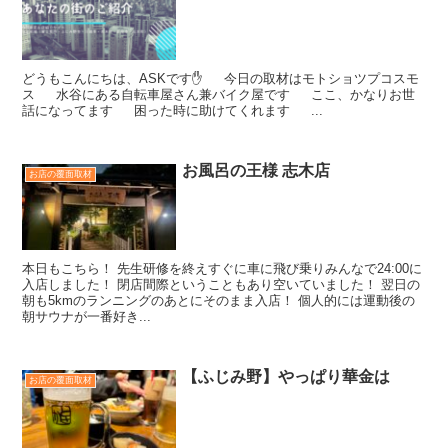
どうもこんにちは、ASKです✋ 今日の取材はモトショツプコスモ
ス 水谷にある自転車屋さん兼バイク屋です ここ、かなりお世
話になってます 困った時に助けてくれます ...
お風呂の王様 志木店
お店の覆面取材
本日もこちら！ 先生研修を終えすぐに車に飛び乗りみんなで24:00に
入店しました！ 閉店間際ということもあり空いていました！ 翌日の
朝も5kmのランニングのあとにそのまま入店！ 個人的には運動後の
朝サウナが一番好き...
【ふじみ野】やっぱり華金は
お店の覆面取材