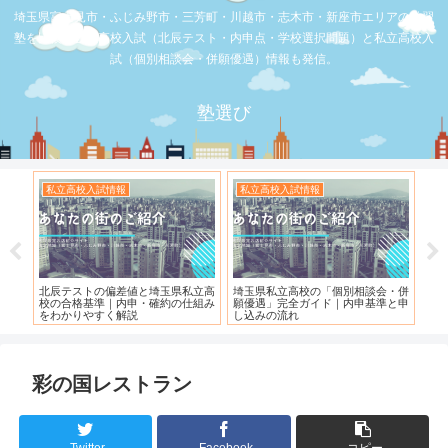
埼玉県富士見市・ふじみ野市・三芳町・川越市・志木市・新座市エリアの学習
塾を比較。公立高校入試（北辰テスト・内申点・学校選択問題）と私立高校入
試（個別相談会・併願優遇）情報も発信。
塾選び
校入試情報
私立高校入試情報
お店の覆面取材
トの偏差値と埼玉県私立高
埼玉県私立高校の「個別相談会・併
【スシロー三芳店】
基準｜内申・確約の仕組み
願優遇」完全ガイド｜内申基準と申
れている！！！
やすく解説
し込みの流れ
彩の国レストラン