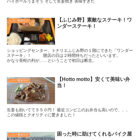
ハイボールうまそう そして生姜焼き 美味すぎた
【ふじみ野】素敵なステーキ！ワ
お店の覆面取材
ンダーステーキ！
ショッピングセンター、トナリエふじみ野の１階にできた「ワンダー
ステーキ」！ 開店の日は２時間待ちだったといいます。
かなり長蛇の列が……ということで初日は断念。 ...
【Hotto motto】安くて美味い弁
お店の覆面取材
当！
生姜も効いてて５５０円！ 最近コンビニのお弁当も高いので、、、
この値段とクオリティに驚きました！
困った時に助けてくれるバイク屋
お店の覆面取材