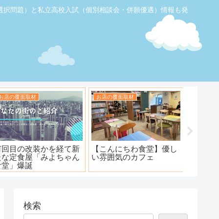
選択問題）と私立高校入試（個別相談会・併願優遇）情報も発
お店の覆面取材
お店の覆面取材
お店の覆
【ふじみ野】素敵なステ
ハンバーグ工房 川越新河
海鮮居酒
ーキ！ワンダーステー
岸店
キ！
検索