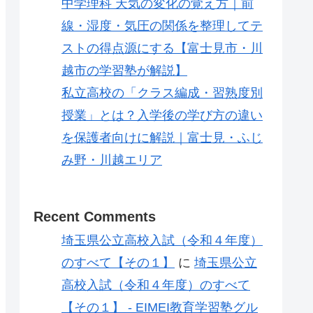
中学理科 天気の変化の覚え方｜前
線・湿度・気圧の関係を整理してテ
ストの得点源にする【富士見市・川
越市の学習塾が解説】
私立高校の「クラス編成・習熟度別
授業」とは？入学後の学び方の違い
を保護者向けに解説｜富士見・ふじ
み野・川越エリア
Recent Comments
埼玉県公立高校入試（令和４年度）
のすべて【その１】
に
埼玉県公立
高校入試（令和４年度）のすべて
【その１】 - EIMEI教育学習塾グル