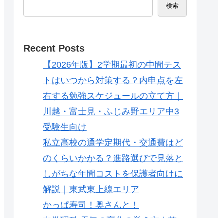
検索
Recent Posts
【2026年版】2学期最初の中間テス
トはいつから対策する？内申点を左
右する勉強スケジュールの立て方｜
川越・富士見・ふじみ野エリア中3
受験生向け
私立高校の通学定期代・交通費はど
のくらいかかる？進路選びで見落と
しがちな年間コストを保護者向けに
解説｜東武東上線エリア
かっぱ寿司！奥さんと！