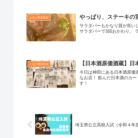
やっぱり、ステーキの
お店の覆面取材
サラダバーもかなり質が良いし
サラダバーで3回おかわり。 
【日本酒原価酒蔵】日
お店の覆面取材
今日は神田にある日本酒原価酒
なお店！ 飲んだ日本酒のカ
す！
埼玉県公立高校入試（令和４年