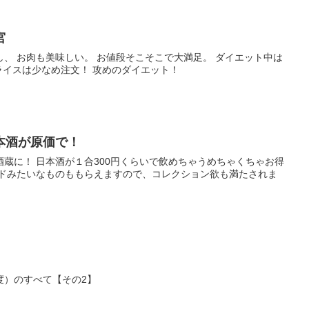
宮
、 お肉も美味しい。 お値段そこそこで大満足。 ダイエット中は
ライスは少なめ注文！ 攻めのダイエット！
本酒が原価で！
蔵に！ 日本酒が１合300円くらいで飲めちゃうめちゃくちゃお得
ードみたいなものももらえますので、コレクション欲も満たされま
度）のすべて【その2】