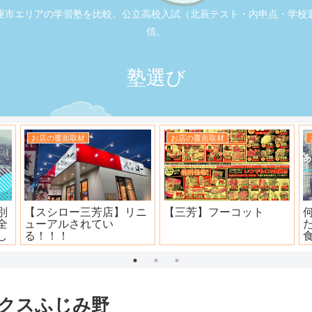
座市エリアの学習塾を比較。公立高校入試（北辰テスト・内申点・学校
信。
塾選び
お店の覆面取材
お店の覆面取材
司
大衆焼肉ホール ニュー宝
地元本格寿司屋。おり
島
田。
クスふじみ野