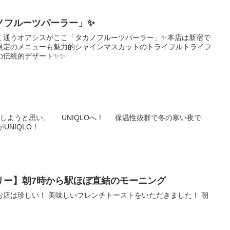
ノフルーツパーラー」✨
く通うオアシスがここ「タカノフルーツパーラー」✨本店は新宿で
限定のメニューも魅力的シャインマスカットのトライフルトライフ
の伝統的デザート✨✨
しようと思い、 UNIQLOへ！ 保温性抜群で冬の寒い夜で
NIQLO！
カリー】朝7時から駅ほぼ直結のモーニング
お店は珍しい！ 美味しいフレンチトーストをいただきました！ 朝