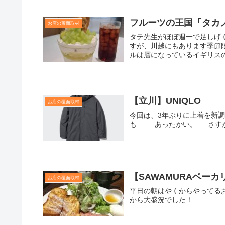
フルーツの王国「タカ
お店の覆面取材
タテ先生がほぼ週一で足しげ
すが、川越にもあります季節
ルは層になっているイギリス
【立川】UNIQLO
お店の覆面取材
今回は、3年ぶりに上着を新調
も あったかい。 さすがU
【SAWAMURAベー
お店の覆面取材
平日の朝はやくからやってる
から大盛況でした！