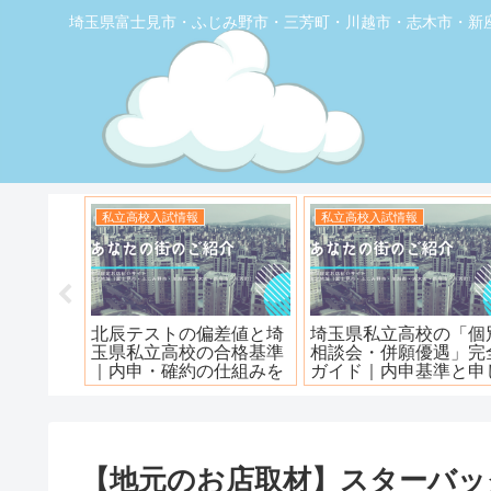
埼玉県富士見市・ふじみ野市・三芳町・川越市・志木市・新
お店の覆面取材
お店の覆面取材
堂】優し
【トナリエふじみ野】ワ
【新座】日曜ロピア寿
ェ
ンダーステーキ🥩😋
【地元のお店取材】スターバッ