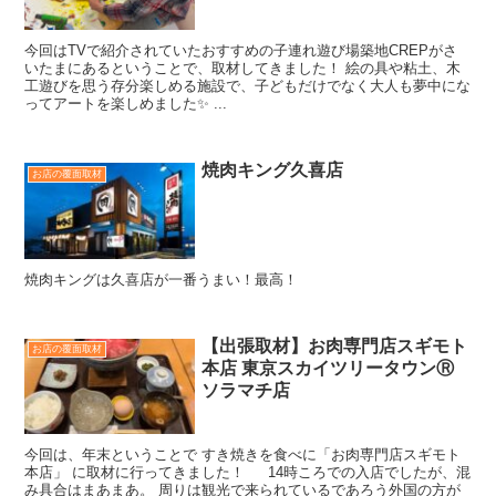
今回はTVで紹介されていたおすすめの子連れ遊び場築地CREPがさ
いたまにあるということで、取材してきました！ 絵の具や粘土、木
工遊びを思う存分楽しめる施設で、子どもだけでなく大人も夢中にな
ってアートを楽しめました✨ ...
焼肉キング久喜店
お店の覆面取材
焼肉キングは久喜店が一番うまい！最高！
【出張取材】お肉専門店スギモト
お店の覆面取材
本店 東京スカイツリータウンⓇ
ソラマチ店
今回は、年末ということで すき焼きを食べに「お肉専門店スギモト
本店」 に取材に行ってきました！ 14時ころでの入店でしたが、混
み具合はまあまあ。 周りは観光で来られているであろう外国の方が