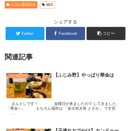
お店の覆面取材
嶋田
シェアする
Twitter
Facebook
コピー
関連記事
【ふじみ野】やっぱり華金は
お店の覆面取材
まんとしです！ 金曜日が来ましたので してきました、
「華金✨」 もちろん場所は 「炭火焼き鳥 とさか」 です笑
...
【子連れおでかけ】カンドゥー