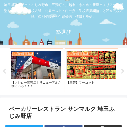
埼玉県富士見市・ふじみ野市・三芳町・川越市・志木市・新座市エリアの学習
塾を比較。公立高校入試（北辰テスト・内申点・学校選択問題）と私立高校入
試（個別相談会・併願優遇）情報も発信。
塾選び
お店の覆面取材
お店の覆面取材
お
・併
【スシロー三芳店】リニューアルさ
【三芳】フーコット
何
と申
れている！！！
「
ベーカリーレストラン サンマルク 埼玉ふ
じみ野店