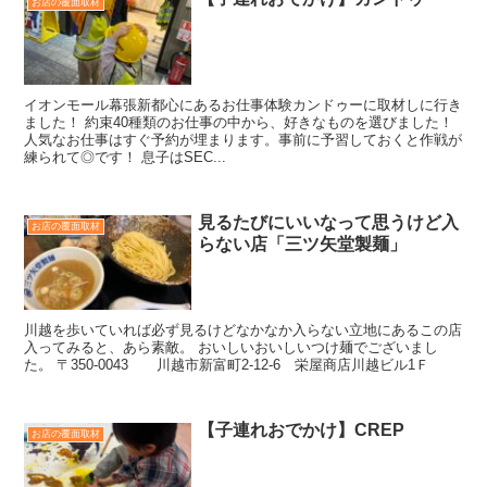
お店の覆面取材
イオンモール幕張新都心にあるお仕事体験カンドゥーに取材しに行き
ました！ 約束40種類のお仕事の中から、好きなものを選びました！
人気なお仕事はすぐ予約が埋まります。事前に予習しておくと作戦が
練られて◎です！ 息子はSEC...
見るたびにいいなって思うけど入
お店の覆面取材
らない店「三ツ矢堂製麺」
川越を歩いていれば必ず見るけどなかなか入らない立地にあるこの店
入ってみると、あら素敵。 おいしいおいしいつけ麺でございまし
た。 〒350-0043 川越市新富町2-12-6 栄屋商店川越ビル1Ｆ
【子連れおでかけ】CREP
お店の覆面取材