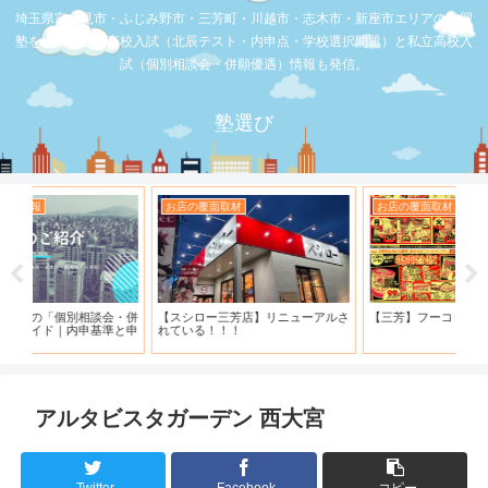
埼玉県富士見市・ふじみ野市・三芳町・川越市・志木市・新座市エリアの学習
塾を比較。公立高校入試（北辰テスト・内申点・学校選択問題）と私立高校入
試（個別相談会・併願優遇）情報も発信。
塾選び
お店の覆面取材
お店の覆面取材
お
・併
【スシロー三芳店】リニューアルさ
【三芳】フーコット
何
と申
れている！！！
「
アルタビスタガーデン 西大宮