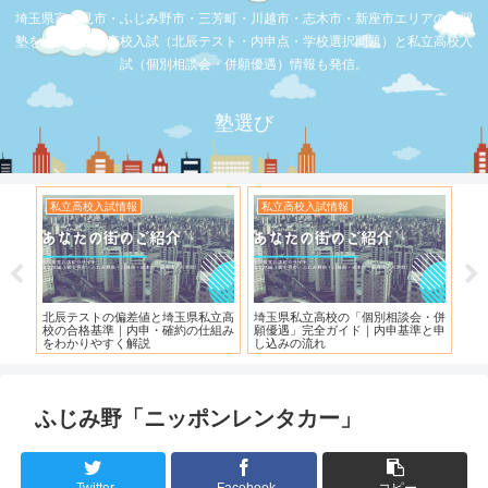
埼玉県富士見市・ふじみ野市・三芳町・川越市・志木市・新座市エリアの学習
塾を比較。公立高校入試（北辰テスト・内申点・学校選択問題）と私立高校入
試（個別相談会・併願優遇）情報も発信。
塾選び
お店の覆面取材
お店の覆面取材
個別相談会・併
【スシロー三芳店】リニューアルさ
【三芳】フーコット
｜内申基準と申
れている！！！
ふじみ野「ニッポンレンタカー」