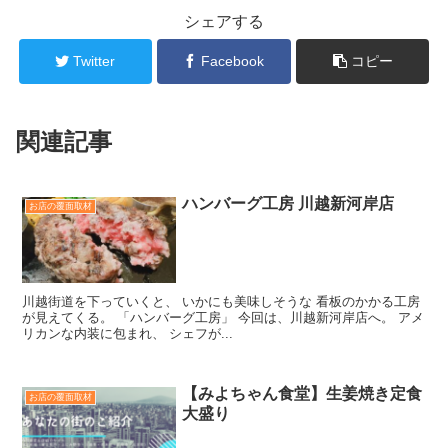
シェアする
Twitter
Facebook
コピー
関連記事
ハンバーグ工房 川越新河岸店
お店の覆面取材
川越街道を下っていくと、 いかにも美味しそうな 看板のかかる工房
が見えてくる。 「ハンバーグ工房」 今回は、川越新河岸店へ。 アメ
リカンな内装に包まれ、 シェフが...
【みよちゃん食堂】生姜焼き定食
お店の覆面取材
大盛り