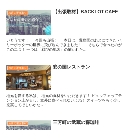
【出張取材】BACKLOT CAFE
お店の覆面取材
いとうです！ 今回も出張！ 本日は、豊島園のあとにできた ハ
リーポッターの世界に飛び込んできました！ そちらで食べたのが
この二つ！ 一つは「忍びの地図」の描かれた...
彩の国レストラン
お店の覆面取材
地元を愛する私は、 地元の食材をいただきます！ ビュッフェってテ
ンション上がるし、意外に食べられないよね！ スイーツをもう少し
充実してほしいかな～！
三芳町の武蔵の森珈琲
お店の覆面取材