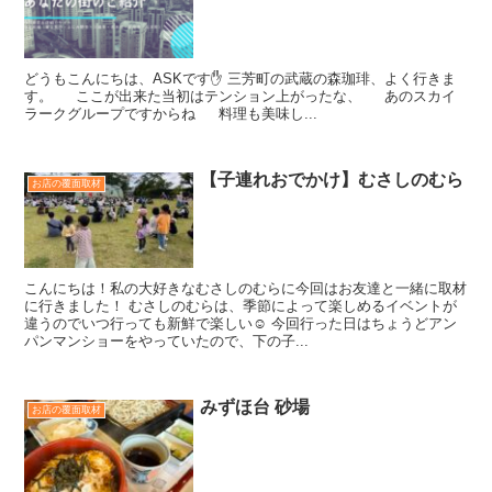
どうもこんにちは、ASKです✋ 三芳町の武蔵の森珈琲、よく行きま
す。 ここが出来た当初はテンション上がったな、 あのスカイ
ラークグループですからね 料理も美味し...
【子連れおでかけ】むさしのむら
お店の覆面取材
こんにちは！私の大好きなむさしのむらに今回はお友達と一緒に取材
に行きました！ むさしのむらは、季節によって楽しめるイベントが
違うのでいつ行っても新鮮で楽しい☺️ 今回行った日はちょうどアン
パンマンショーをやっていたので、下の子...
みずほ台 砂場
お店の覆面取材