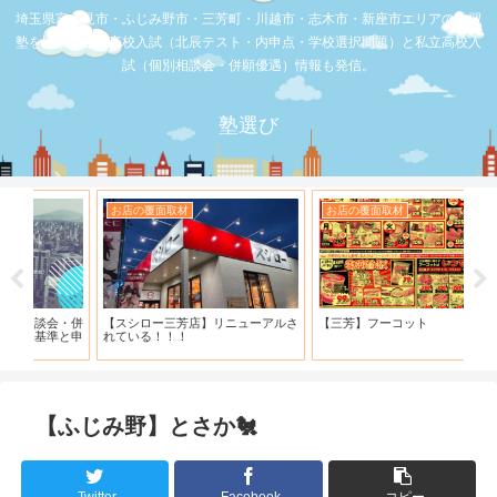
埼玉県富士見市・ふじみ野市・三芳町・川越市・志木市・新座市エリアの学習
塾を比較。公立高校入試（北辰テスト・内申点・学校選択問題）と私立高校入
試（個別相談会・併願優遇）情報も発信。
塾選び
お店の覆面取材
お店の覆面取材
お
・併
【スシロー三芳店】リニューアルさ
【三芳】フーコット
何
と申
れている！！！
「
【ふじみ野】とさか🐔