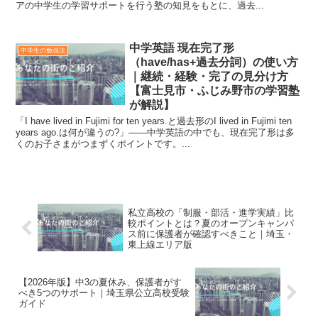
アの中学生の学習サポートを行う塾の知見をもとに、過去...
中学英語 現在完了形
中学生の勉強法
（have/has+過去分詞）の使い方
｜継続・経験・完了の見分け方
【富士見市・ふじみ野市の学習塾
が解説】
「I have lived in Fujimi for ten years.と過去形のI lived in Fujimi ten
years ago.は何が違うの?」——中学英語の中でも、現在完了形は多
くのお子さまがつまずくポイントです。...
私立高校の「制服・部活・進学実績」比
較ポイントとは？夏のオープンキャンパ
ス前に保護者が確認すべきこと｜埼玉・
東上線エリア版
【2026年版】中3の夏休み、保護者がす
べき5つのサポート｜埼玉県公立高校受験
ガイド