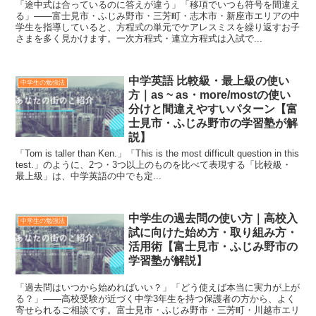
「途中式は合っているのに答えが違う」「移項でいつも符号を間違え
る」——富士見市・ふじみ野市・三芳町・志木市・新座市エリアの中
学生を指導していると、方程式の単元でケアレスミスを繰り返すお子
さまを多く見かけます。一次方程式・連立方程式は入試で...
中学英語 比較級・最上級の使い
中学生の勉強法
方｜as ~ as・more/mostの使い
分けと間違えやすいパターン【富
士見市・ふじみ野市の学習塾が解
説】
「Tom is taller than Ken.」「This is the most difficult question in this
test.」のように、2つ・3つ以上のものを比べて表現する「比較級・
最上級」は、中学英語の中でも定...
中学生の過去問の使い方｜高校入
中学生の勉強法
試に向けた始め方・取り組み方・
活用術【富士見市・ふじみ野市の
学習塾が解説】
「過去問はいつから始めればいい？」「どう使えば本当に実力が上が
る？」——高校受験が近づく中学3年生を持つ保護者の方から、よく
寄せられるご相談です。富士見市・ふじみ野市・三芳町・川越市エリ