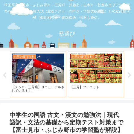
埼玉県富士見市・ふじみ野市・三芳町・川越市・志木市・新座市エリアの学習
塾を比較。公立高校入試（北辰テスト・内申点・学校選択問題）と私立高校入
試（個別相談会・併願優遇）情報も発信。
塾選び
お店の覆面取材
お店の覆面取材
お
・併
【スシロー三芳店】リニューアルさ
【三芳】フーコット
何
と申
れている！！！
「
中学生の国語 古文・漢文の勉強法｜現代
語訳・文法の基礎から定期テスト対策まで
【富士見市・ふじみ野市の学習塾が解説】