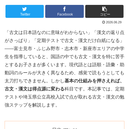
Twitter
Facebook
コピー
2026.06.29
「古文は日本語なのに意味がわからない」「漢文の返り点
がさっぱり」「定期テストで古文・漢文だけ白紙になる」
——富士見市・ふじみ野市・志木市・新座市エリアの中学
生を指導していると、国語の中でも古文・漢文を特に苦手
とするお子さまが多くいます。現代語とは語順・語彙・助
動詞のルールが大きく異なるため、感覚で読もうとしても
太刀打ちできません。しかし
基本の仕組みを押さえれば、
古文・漢文は得点源に変わる
科目です。本記事では、定期
テストや埼玉県公立高校入試で点が取れる古文・漢文の勉
強ステップを解説します。