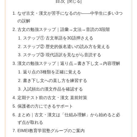
目次
なぜ古文・漢文が苦手になるのか——中学生に多い3つ
の誤解
古文の勉強ステップ｜語彙→文法→音読の3段階
ステップ① 古文単語を30語押さえる
ステップ② 歴史的仮名遣いの読み方を覚える
ステップ③ 現代語訳を見ながら音読する
漢文の勉強ステップ｜返り点→書き下し文→内容理解
返り点の3種類を正確に覚える
書き下し文への直し方を練習する
入試頻出の漢文作品を確認する
定期テスト前の古文・漢文 直前対策
保護者の方にできるサポート
まとめ｜古文・漢文は「仕組み理解」から始めると必
ず点が取れる
EIMEI教育学習塾グループのご案内