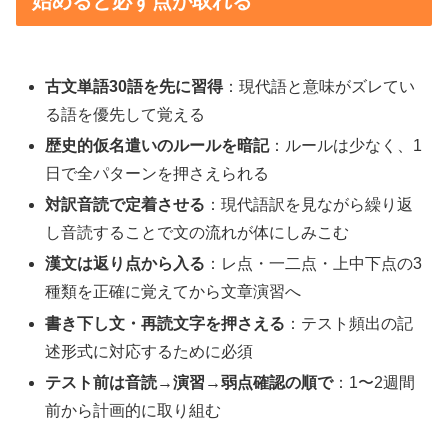
始めると必ず点が取れる
古文単語30語を先に習得
：現代語と意味がズレてい
る語を優先して覚える
歴史的仮名遣いのルールを暗記
：ルールは少なく、1
日で全パターンを押さえられる
対訳音読で定着させる
：現代語訳を見ながら繰り返
し音読することで文の流れが体にしみこむ
漢文は返り点から入る
：レ点・一二点・上中下点の3
種類を正確に覚えてから文章演習へ
書き下し文・再読文字を押さえる
：テスト頻出の記
述形式に対応するために必須
テスト前は音読→演習→弱点確認の順で
：1〜2週間
前から計画的に取り組む