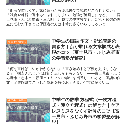
「部活が忙しくて、家に帰ったら疲れ果てて勉強どころじゃない」
「試合や練習で週末もつぶれてしまい、勉強が後回しになる」——富
士見市・ふじみ野市・三芳町・川越市の中学校でも、部活と勉強の両
立に悩むお子さまと保護者の方は非常に多くいらっしゃいま...
中学生の国語 作文・記述問題の
中学生の勉強法
書き方｜点が取れる文章構成と表
現のコツ【富士見市・ふじみ野市
の学習塾が解説】
「何を書けばいいかわからない」「書き始めると字数が足りなくな
る」「採点されるとほぼ部分点しかもらえない」——富士見市・ふじ
み野市・志木市・新座市エリアの中学生を指導していると、国語の作
文・記述問題でこうした悩みを持つお子さまが非常に多くい...
中学生の数学 方程式（一次方程
中学生の勉強法
式・連立方程式）の解き方｜ケア
レスミスをなくす計算のコツ【富
士見市・ふじみ野市の学習塾が解
説】