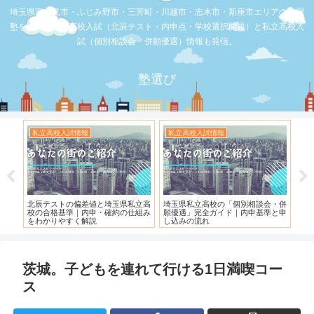
埼玉県富士見市・ふじみ野市・三芳町・川越市・志木市・新座市エリアの学習
塾を比較。公立高校入試（北辰テスト・内申点・学校選択問題）と私立高校入
試（個別相談会・併願優遇）情報も発信。
塾選び
お店の覆面取材
お店の覆面取材
個別相談会・併
【スシロー三芳店】リニューアルさ
【三芳】フーコット
｜内申基準と申
れている！！！
茨城。子どもを連れて行ける1日満喫コー
ス