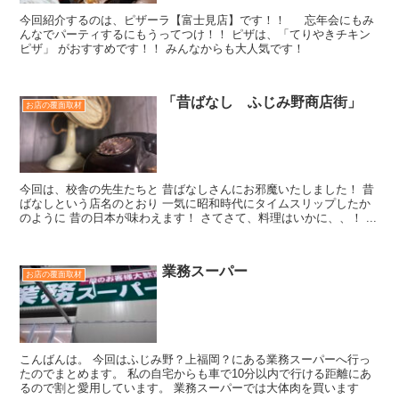
今回紹介するのは、ピザーラ【富士見店】です！！ 忘年会にもみ
んなでパーティするにもうってつけ！！ ピザは、「てりやきチキン
ピザ」 がおすすめです！！ みんなからも大人気です！
「昔ばなし ふじみ野商店街」
お店の覆面取材
今回は、校舎の先生たちと 昔ばなしさんにお邪魔いたしました！ 昔
ばなしという店名のとおり 一気に昭和時代にタイムスリップしたか
のように 昔の日本が味わえます！ さてさて、料理はいかに、、！ ...
業務スーパー
お店の覆面取材
こんばんは。 今回はふじみ野？上福岡？にある業務スーパーへ行っ
たのでまとめます。 私の自宅からも車で10分以内で行ける距離にあ
るので割と愛用しています。 業務スーパーでは大体肉を買います