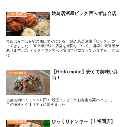
焼鳥居酒屋ビック 西みずほ台店
お店の覆面取材
今回はみずほ台駅の西口すぐにある、 焼き鳥居酒屋「ビック」に行
ってきました！ 東上線沿線に店舗を展開していて、 非常に親近感が
ありますね😌 テイクアウトでも大変お世話になっていますが、 今回
は...
【Hotto motto】安くて美味い弁
お店の覆面取材
当！
生姜も効いてて５５０円！ 最近コンビニのお弁当も高いので、、、
この値段とクオリティに驚きました！
びっくりドンキー【上福岡店】
お店の覆面取材