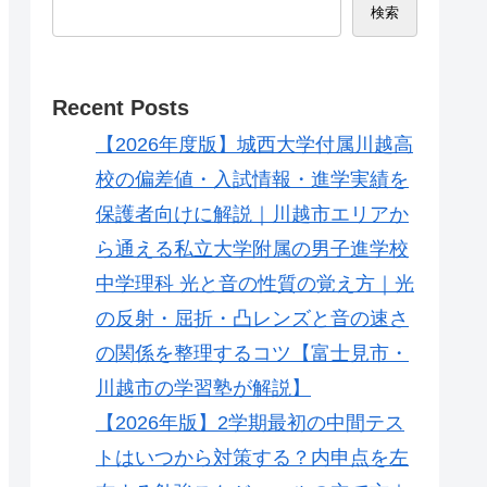
検索
Recent Posts
【2026年度版】城西大学付属川越高
校の偏差値・入試情報・進学実績を
保護者向けに解説｜川越市エリアか
ら通える私立大学附属の男子進学校
中学理科 光と音の性質の覚え方｜光
の反射・屈折・凸レンズと音の速さ
の関係を整理するコツ【富士見市・
川越市の学習塾が解説】
【2026年版】2学期最初の中間テス
トはいつから対策する？内申点を左