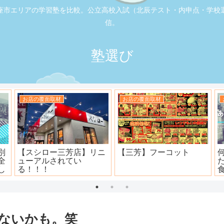
座市エリアの学習塾を比較。公立高校入試（北辰テスト・内申点・学校
信。
塾選び
お店の覆面取材
お店の覆面取材
司
大衆焼肉ホール ニュー宝
地元本格寿司屋。おり
島
田。
ないかも。笑