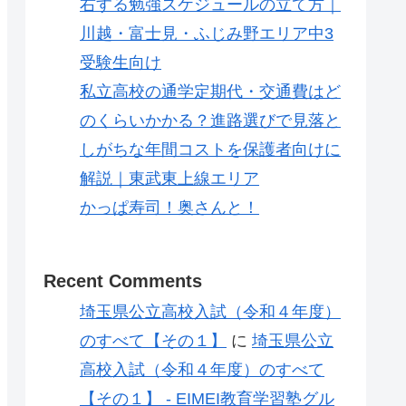
右する勉強スケジュールの立て方｜
川越・富士見・ふじみ野エリア中3
受験生向け
私立高校の通学定期代・交通費はど
のくらいかかる？進路選びで見落と
しがちな年間コストを保護者向けに
解説｜東武東上線エリア
かっぱ寿司！奥さんと！
Recent Comments
埼玉県公立高校入試（令和４年度）
のすべて【その１】
に
埼玉県公立
高校入試（令和４年度）のすべて
【その１】 - EIMEI教育学習塾グル