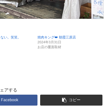
くない。笑笑。
焼肉キング👑 朝霞三原店
2024年3月31日
お店の覆面取材
ェアする
Facebook
コピー