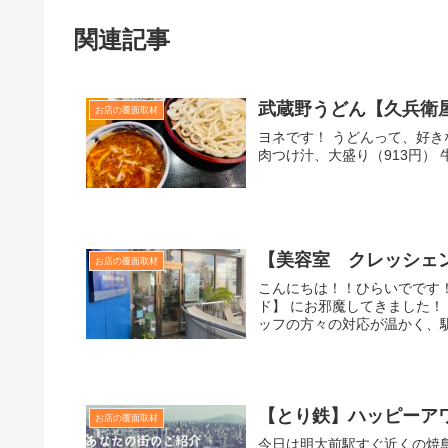
関連記事
武蔵野うどん【久兵衛
お店の覆面取材
ヨネです！ うどんって、好
肉つけ汁、大盛り（913円） 
【美容室 クレッシェ
お店の覆面取材
こんにちは！！ひらいでです！
ド】 にお邪魔してきました
ッフの方々の対応が温かく、馴染
【とり鉄】ハッピーア
お店の覆面取材
今日は明大前駅すぐ近くの焼鳥