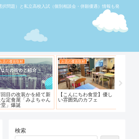
選択問題）と私立高校入試（個別相談会・併願優遇）情報も発
お店の覆面取材
お店の覆面取材
お店の覆
【ふじみ野】素敵なステ
ハンバーグ工房 川越新河
海鮮居酒
ーキ！ワンダーステー
岸店
キ！
検索