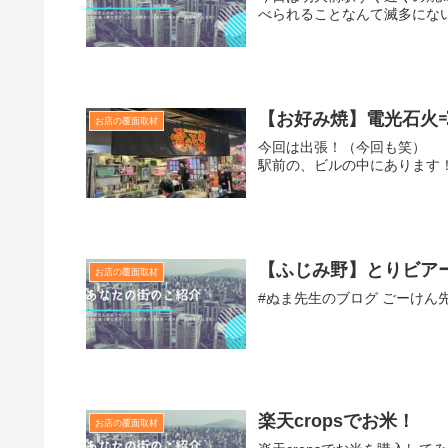
べられることなんて滅多にな
【お好み焼】電光石火
お店の覆面取材
今回は出張！（今回も笑）
駅前の、ビルの中にあります
【ふじみ野】とりビア
お店の覆面取材
#ぬま先生のブログ ごーけん
楽天cropsでお米！
お店の覆面取材