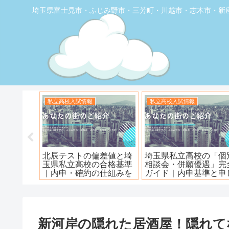
埼玉県富士見市・ふじみ野市・三芳町・川越市・志木市・新
お店の覆面取材
お店の覆面取材
堂】優し
【トナリエふじみ野】ワ
【新座】日曜ロピア寿
ェ
ンダーステーキ🥩😋
新河岸の隠れた居酒屋！隠れて